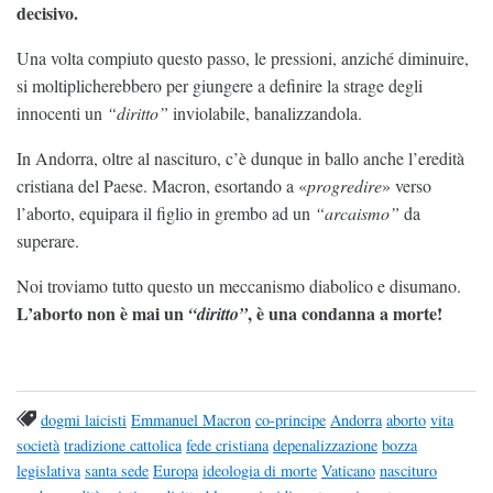
decisivo.
Una volta compiuto questo passo, le pressioni, anziché diminuire,
si moltiplicherebbero per giungere a definire la strage degli
innocenti un
“diritto”
inviolabile, banalizzandola.
In Andorra, oltre al nascituro, c’è dunque in ballo anche l’eredità
cristiana del Paese. Macron, esortando a «
progredire
» verso
l’aborto, equipara il figlio in grembo ad un
“arcaismo”
da
superare.
Noi troviamo tutto questo un meccanismo diabolico e disumano.
L’aborto non è mai un
, è una condanna a morte!
“diritto”
dogmi laicisti
Emmanuel Macron
co-principe
Andorra
aborto
vita
società
tradizione cattolica
fede cristiana
depenalizzazione
bozza
legislativa
santa sede
Europa
ideologia di morte
Vaticano
nascituro