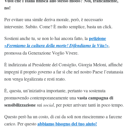
Vuoi che l’Italia finisca allo stesso modo? Noi, francamente,
no!
Per evitare una simile deriva morale, però, è necessario
intervenire. Subito. Come? È molto semplice, basta un click.
petizione
Sostieni anche tu, se non lo hai ancora fatto, la
«
»
Fermiamo la cultura della morte! Difendiamo la Vita!
,
promossa da Generazione Voglio Vivere.
È indirizzata al Presidente del Consiglio, Giorgia Meloni, affinché
impegni il proprio governo a far sì che nel nostro Paese l’eutanasia
non venga legalizzata e resti reato.
È, questa, un’iniziativa importante, pertanto va sostenuta
vasta campagna di
promuovendo contemporaneamente una
sensibilizzazione
sui
social
, per poter arrivare tanti in poco tempo.
Questo però ha un costo, di cui da soli non riusciremmo a farcene
abbiamo bisogno del tuo aiuto!
carico. Per questo