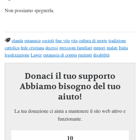
Non possiamo spegnerla.
olanda
eutanasia
società
fine vita
vita
cultura di morte
tradizione
cattolica
fede cristiana
decessi
pressioni familiari
minori
malati
Italia
legalizzazione
Lawer
eutanasia di coppia
pazienti
disabilità
Donaci il tuo supporto
Abbiamo bisogno del tuo
aiuto!
La tua donazione ci aiuta a mantenere il sito web attivo e
funzionante.