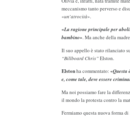
Olivia è, infatti, nata tramite mat
meccanismo tanto perverso e disu
«
un’atrocità
».
«
La ragione principale per abol
»
bambino
. Ma anche della madr
Il suo appello è stato rilanciato s
“Billboard Chris”
Elston.
Elston
«
ha commentato:
Questa 
e, come tale, deve essere crimina
Ma noi possiamo fare la differenz
il mondo la protesta contro la ma
Fermiamo questa nuova forma di