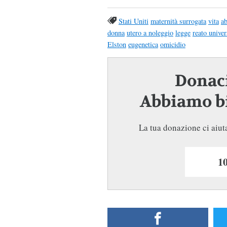
Stati Uniti
maternità surrogata
vita
ab
donna
utero a noleggio
legge
reato univer
Elston
eugenetica
omicidio
Donaci
Abbiamo bi
La tua donazione ci aiuta