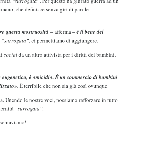
ernità
“surrogata”
. Per questo ha giurato guerra ad un
mano, che definisce senza giri di parole
ire questa mostruosità
– afferma –
è il bene del
e
“surrogata”
, ci permettiamo di aggiungere.
ui
social
da un altro attivista per i diritti dei bambini,
è eugenetica, è omicidio. È un commercio di bambini
»
lizzato
. È terribile che non sia già così ovunque.
a. Unendo le nostre voci, possiamo rafforzare in tutto
ternità
“surrogata”.
 schiavismo!