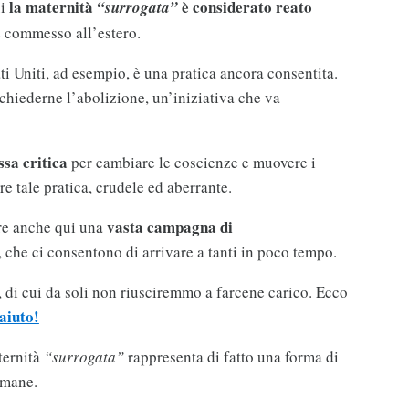
la maternità
è considerato reato
ui
“surrogata”
e commesso all’estero.
i Uniti, ad esempio, è una pratica ancora consentita.
 chiederne l’abolizione, un’iniziativa che va
sa critica
per cambiare le coscienze e muovere i
re tale pratica, crudele ed aberrante.
vasta campagna di
re anche qui una
, che ci consentono di arrivare a tanti in poco tempo.
 di cui da soli non riusciremmo a farcene carico. Ecco
aiuto!
ternità
“surrogata”
rappresenta di fatto una forma di
umane.