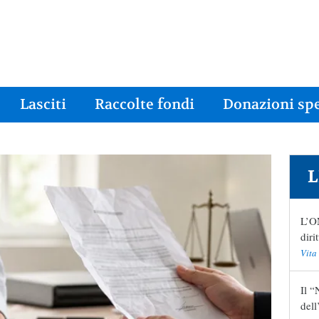
Lasciti
Raccolte fondi
Donazioni spe
L
L’ON
diri
Vita
Il “
del