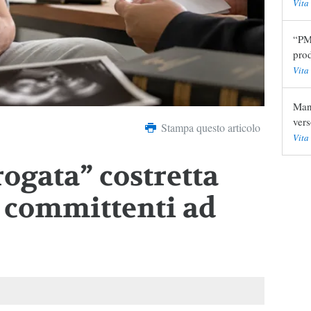
Vita
“PMA
pro
Vita
Mani
vers
Stampa questo articolo
Vita
ogata” costretta
i committenti ad