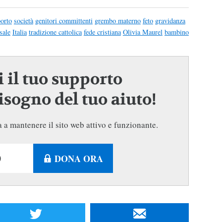
orto
società
genitori committenti
grembo materno
feto
gravidanza
sale
Italia
tradizione cattolica
fede cristiana
Olivia Maurel
bambino
 il tuo supporto
sogno del tuo aiuto!
 a mantenere il sito web attivo e funzionante.
DONA ORA