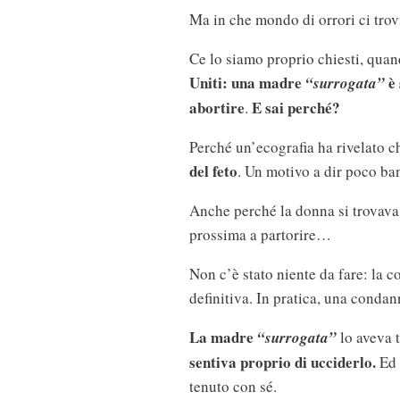
Ma in che mondo di orrori ci tro
Ce lo siamo proprio chiesti, quan
Uniti: una madre
è 
“surrogata”
abortire
E sai perché?
.
Perché un’ecografia ha rivelato 
del feto
. Un motivo a dir poco ba
Anche perché la donna si trovava 
prossima a partorire…
Non c’è stato niente da fare: la c
definitiva. In pratica, una condan
La madre
“surrogata”
lo aveva 
sentiva proprio di ucciderlo.
Ed 
tenuto con sé.