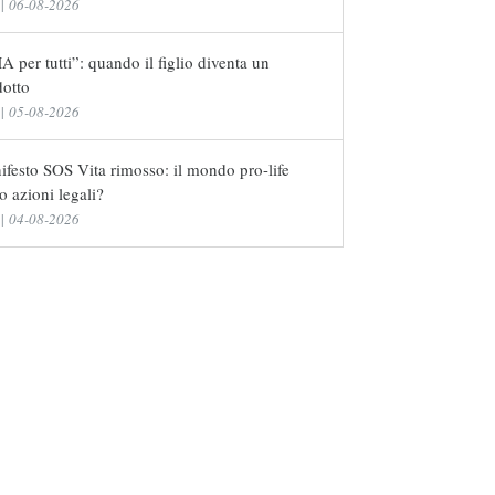
|
06-08-2026
 per tutti”: quando il figlio diventa un
dotto
|
05-08-2026
festo SOS Vita rimosso: il mondo pro-life
o azioni legali?
|
04-08-2026