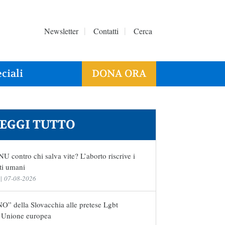
Newsletter
Contatti
Cerca
ciali
DONA ORA
EGGI TUTTO
U contro chi salva vite? L’aborto riscrive i
tti umani
|
07-08-2026
NO” della Slovacchia alle pretese Lgbt
l’Unione europea