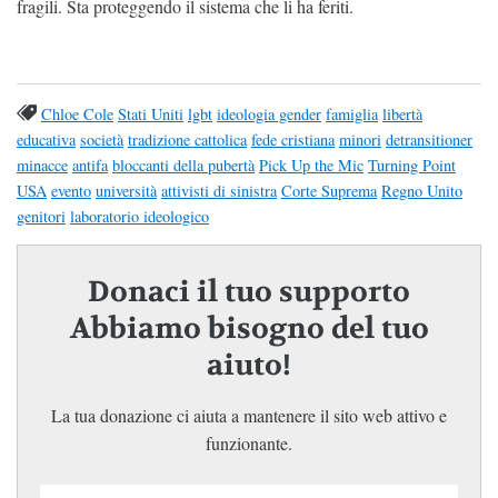
fragili. Sta proteggendo il sistema che li ha feriti.
Chloe Cole
Stati Uniti
lgbt
ideologia gender
famiglia
libertà
educativa
società
tradizione cattolica
fede cristiana
minori
detransitioner
minacce
antifa
bloccanti della pubertà
Pick Up the Mic
Turning Point
USA
evento
università
attivisti di sinistra
Corte Suprema
Regno Unito
genitori
laboratorio ideologico
Donaci il tuo supporto
Abbiamo bisogno del tuo
aiuto!
La tua donazione ci aiuta a mantenere il sito web attivo e
funzionante.