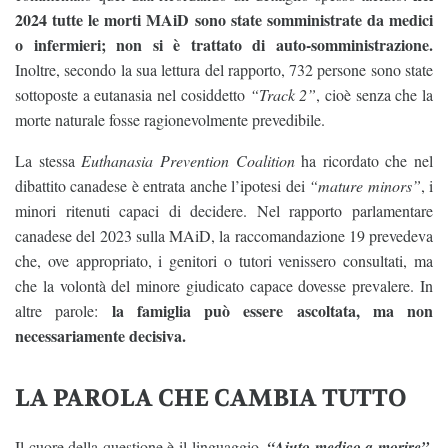
2024 tutte le morti MAiD sono state somministrate da medici
o infermieri; non si è trattato di auto-somministrazione.
Inoltre, secondo la sua lettura del rapporto, 732 persone sono state
sottoposte a eutanasia nel cosiddetto
“Track 2”
, cioè senza che la
morte naturale fosse ragionevolmente prevedibile.
La stessa
Euthanasia Prevention Coalition
ha ricordato che nel
dibattito canadese è entrata anche l’ipotesi dei
“mature minors”
, i
minori ritenuti capaci di decidere. Nel rapporto parlamentare
canadese del 2023 sulla MAiD, la raccomandazione 19 prevedeva
che, ove appropriato, i genitori o tutori venissero consultati, ma
che la volontà del minore giudicato capace dovesse prevalere. In
la famiglia può essere ascoltata, ma non
altre parole:
necessariamente decisiva.
LA PAROLA CHE CAMBIA TUTTO
Il cuore della questione è il linguaggio.
“Aiuto medico a morire”,