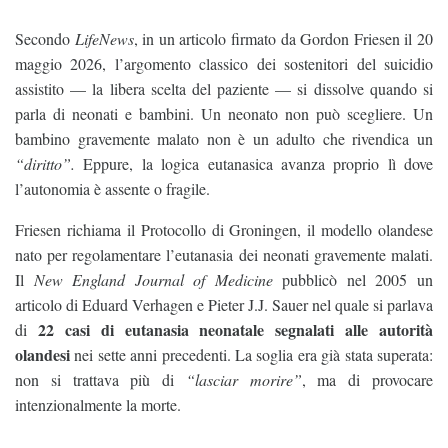
Secondo
LifeNews
, in un articolo firmato da Gordon Friesen il 20
maggio 2026, l’argomento classico dei sostenitori del suicidio
assistito — la libera scelta del paziente — si dissolve quando si
parla di neonati e bambini. Un neonato non può scegliere. Un
bambino gravemente malato non è un adulto che rivendica un
“diritto”.
Eppure, la logica eutanasica avanza proprio lì dove
l’autonomia è assente o fragile.
Friesen richiama il Protocollo di Groningen, il modello olandese
nato per regolamentare l’eutanasia dei neonati gravemente malati.
Il
New England Journal of Medicine
pubblicò nel 2005 un
articolo di Eduard Verhagen e Pieter J.J. Sauer nel quale si parlava
22 casi di eutanasia neonatale segnalati alle autorità
di
olandesi
nei sette anni precedenti. La soglia era già stata superata:
non si trattava più di
“lasciar morire”
, ma di provocare
intenzionalmente la morte.