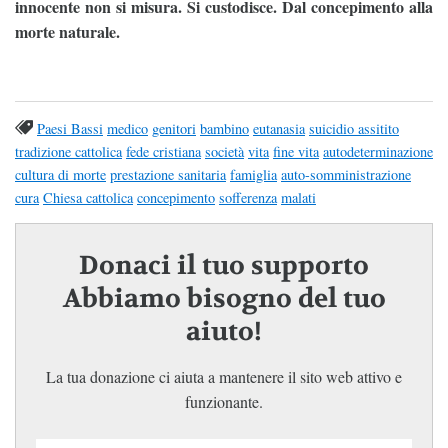
innocente non si misura. Si custodisce. Dal concepimento alla
morte naturale.
Paesi Bassi
medico
genitori
bambino
eutanasia
suicidio assitito
tradizione cattolica
fede cristiana
società
vita
fine vita
autodeterminazione
cultura di morte
prestazione sanitaria
famiglia
auto-somministrazione
cura
Chiesa cattolica
concepimento
sofferenza
malati
Donaci il tuo supporto
Abbiamo bisogno del tuo
aiuto!
La tua donazione ci aiuta a mantenere il sito web attivo e
funzionante.