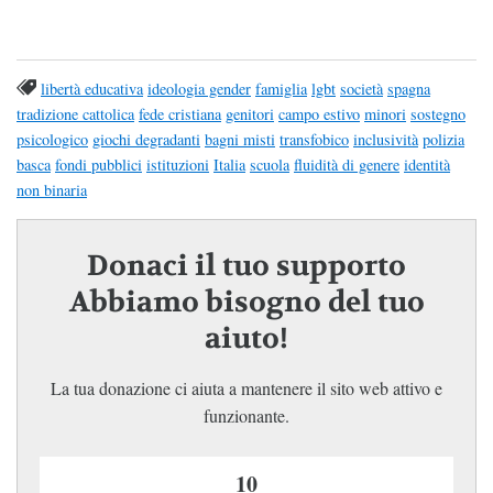
libertà educativa
ideologia gender
famiglia
lgbt
società
spagna
tradizione cattolica
fede cristiana
genitori
campo estivo
minori
sostegno
psicologico
giochi degradanti
bagni misti
transfobico
inclusività
polizia
basca
fondi pubblici
istituzioni
Italia
scuola
fluidità di genere
identità
non binaria
Donaci il tuo supporto
Abbiamo bisogno del tuo
aiuto!
La tua donazione ci aiuta a mantenere il sito web attivo e
funzionante.