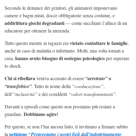
Secondo le denunce dei genitori, gli animatori imponevano
camere e bagni misti, docce obbligatorie senza costume, e
addirittura giochi degradanti
— come succhiare l’alluce di un
educatore per ottenere la merenda.
vietato contattare le famiglie
Tutto questo mentre ai ragazzi era
,
anche in caso di malattia o infortunio. Molti, una volta tornati a
hanno avuto bisogno di sostegno psicologico
casa,
per superare
lo shock.
Chi si ribellava
o
veniva accusato di essere
“arretrato”
“transfobico”
.
Tutto in nome della
“coeducazione”
,
dell’“
inclusività”
e dei cosiddetti
“valori transfemministi”.
Davanti a episodi come questo non possiamo più restare a
Dobbiamo agire!
guardare.
Per questo, se non l’hai ancora fatto, ti invitiamo a firmare subito
petizione
la
“Proteggiamo i nostri figli dall’indottrinamento