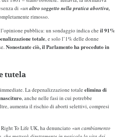
esenza di
«un
altro soggetto nella pratica abortiva,
completamente rimosso.
il 91%
a l’opinione pubblica: un sondaggio indica che
penalizzazione totale
, e solo l’1% delle donne
Nonostante ciò, il Parlamento ha proceduto in
se.
e tutela
elimina di
immediate. La depenalizzazione totale
l nascituro
, anche nelle fasi in cui potrebbe
tre, aumenta il rischio di aborti selettivi, compresi
 Right To Life UK, ha denunciato
«un cambiamento
e, che metterà direttamente in pericolo la vita dei