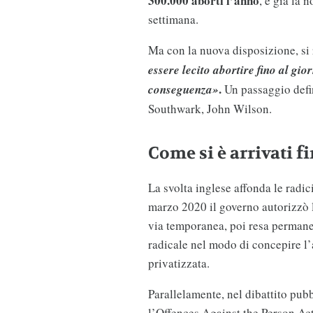
300.000 aborti l’anno
, e già la 
settimana.
Ma con la nuova disposizione, si 
essere lecito abortire fino al gi
.
conseguenza»
Un passaggio defi
Southwark, John Wilson.
Come si è arrivati fi
La svolta inglese affonda le radi
marzo 2020 il governo autorizzò l
via temporanea, poi resa perman
radicale nel modo di concepire l’
privatizzata.
Parallelamente, nel dibattito pubb
l’Offences Against the Person Act