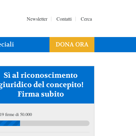
Newsletter
Contatti
Cerca
ciali
DONA ORA
Sì al riconoscimento
giuridico del concepito!
Firma subito
19 firme di 50.000