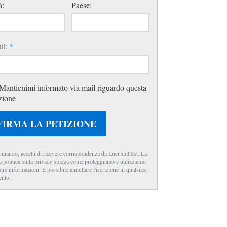
à:
Paese:
il:
*
Mantienimi informato via mail riguardo questa
zione
FIRMA LA PETIZIONE
nuando, accetti di ricevere corrispondenza da Luci sull'Est. La
a politica sulla privacy spiega come proteggiamo e utilizziamo
stre informazioni. È possibile annullare l'iscrizione in qualsiasi
nto.