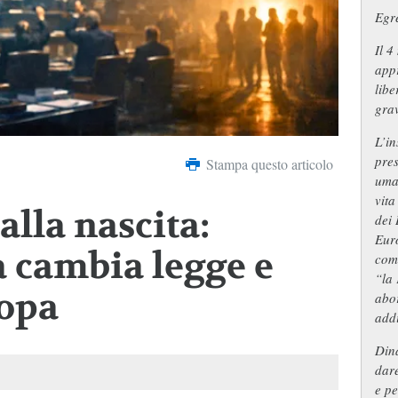
Egre
Il 4
appr
libe
gra
L’in
pres
Stampa questo articolo
uman
vita
alla nascita:
dei 
Euro
a cambia legge e
com
“la 
ropa
abor
addi
Dina
dare
e pe