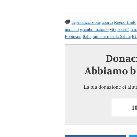
depenalizzazione
aborto
Regno Unito
non nati
grembo materno
vita
società
tra
Robinson
Italia
ministero della Salute
RU
Donaci
Abbiamo bi
La tua donazione ci aiuta