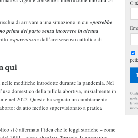
normativa vigente consente l’interruzione fino alla 24ª
Citt
rischia di arrivare a una situazione in cui
«potrebbe
Ema
orno prima del parto senza incorrere in alcuna
nito
«spaventoso»
dall’arcivescovo cattolico di
peti
n qui
ci nelle modifiche introdotte durante la pandemia. Nel
’uso domestico della pillola abortiva, inizialmente in
Conti
nostr
ente nel 2022. Questo ha segnato un cambiamento
le vo
aborto: da atto medico supervisionato a pratica
mome
lico si è affermata l’idea che le leggi storiche – come
 del 1861 – siano obsolete. Tuttavia, la normativa