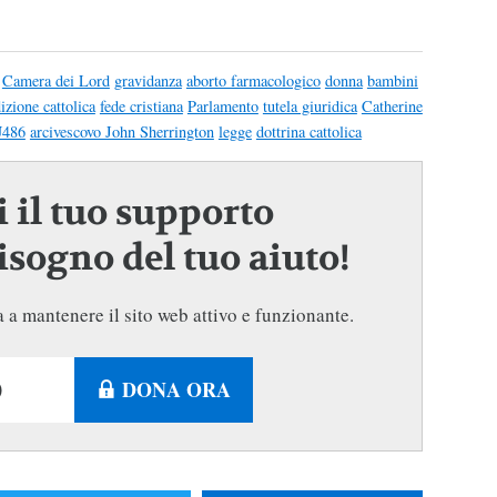
Camera dei Lord
gravidanza
aborto farmacologico
donna
bambini
dizione cattolica
fede cristiana
Parlamento
tutela giuridica
Catherine
486
arcivescovo John Sherrington
legge
dottrina cattolica
 il tuo supporto
sogno del tuo aiuto!
 a mantenere il sito web attivo e funzionante.
DONA ORA