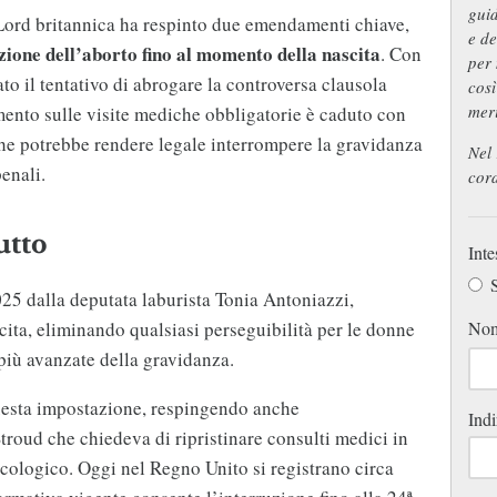
guid
ord britannica ha respinto due emendamenti chiave,
e de
zione dell’aborto fino al momento della nascita
. Con
per 
to il tentativo di abrogare la controversa clausola
così
meri
nto sulle visite mediche obbligatorie è caduto con
che potrebbe rendere legale interrompere la gravidanza
Nel 
enali.
cord
utto
Inte
S
025 dalla deputata laburista Tonia Antoniazzi,
No
cita, eliminando qualsiasi perseguibilità per le donne
 più avanzate della gravidanza.
uesta impostazione, respingendo anche
Indi
roud che chiedeva di ripristinare consulti medici in
cologico. Oggi nel Regno Unito si registrano circa