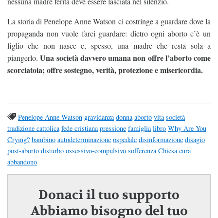
nessuna madre ferita deve essere lasciata nel silenzio.
La storia di Penelope Anne Watson ci costringe a guardare dove la
propaganda non vuole farci guardare: dietro ogni aborto c’è un
figlio che non nasce e, spesso, una madre che resta sola a
Una società davvero umana non offre l’aborto come
piangerlo.
scorciatoia; offre sostegno, verità, protezione e misericordia.
Penelope Anne Watson
gravidanza
donna
aborto
vita
società
tradizione cattolica
fede cristiana
pressione
famiglia
libro
Why Are You
Crying?
bambino
autodeterminazione
ospedale
disinformazione
disagio
post-aborto
disturbo ossessivo-compulsivo
sofferenza
Chiesa
cura
abbandono
Donaci il tuo supporto
Abbiamo bisogno del tuo