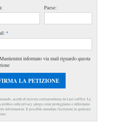
à:
Paese:
il:
*
Mantienimi informato via mail riguardo questa
zione
FIRMA LA PETIZIONE
nuando, accetti di ricevere corrispondenza da Luci sull'Est. La
a politica sulla privacy spiega come proteggiamo e utilizziamo
stre informazioni. È possibile annullare l'iscrizione in qualsiasi
nto.