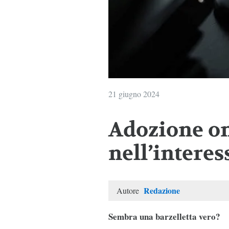
21 giugno 2024
Adozione o
nell’interes
Redazione
Autore
Sembra una barzelletta vero?