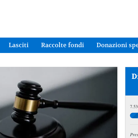
Lasciti
Raccolte fondi
Donazioni spe
D
7.53
Pre