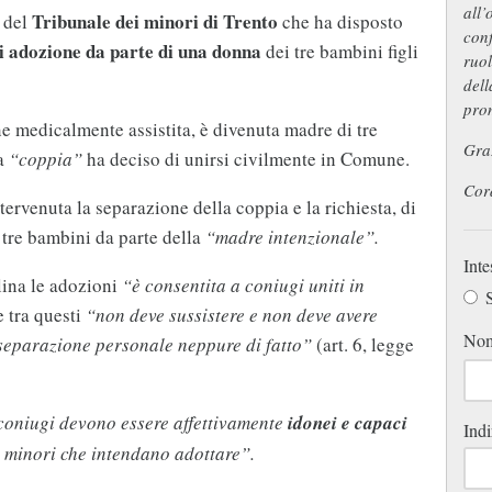
all’
Tribunale dei minori di Trento
a del
che ha disposto
conf
i adozione da parte di una donna
dei tre bambini figli
ruol
dell
prom
e medicalmente assistita, è divenuta madre di tre
Graz
la
“coppia”
ha deciso di unirsi civilmente in Comune.
Cord
tervenuta la separazione della coppia e la richiesta, di
tre bambini da parte della
“madre intenzionale”.
Inte
lina le adozioni
“è consentita a coniugi uniti in
S
 tra questi
“non deve sussistere e non deve avere
No
 separazione personale neppure di fatto”
(art. 6, legge
coniugi devono essere affettivamente
idonei e capaci
Indi
 minori che intendano adottare”.