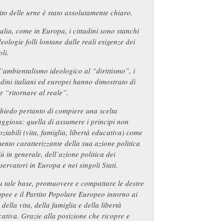
ito delle urne è stato assolutamente chiaro.
talia, come in Europa, i cittadini sono stanchi
deologie folli lontane dalle reali esigenze dei
li.
’ambientalismo ideologico al “dirittismo”, i
adini italiani ed europei hanno dimostrato di
r “ritornare al reale”.
hiedo pertanto di compiere una scelta
ggiosa: quella di assumere i principi non
ziabili (vita, famiglia, libertà educativa) come
ento caratterizzante della sua azione politica
iù in generale, dell’azione politica dei
ervatori in Europa e nei singoli Stati.
u tale base, promuovere e compattare le destre
pee e il Partito Popolare Europeo intorno ai
 della vita, della famiglia e della libertà
ativa. Grazie alla posizione che ricopre e