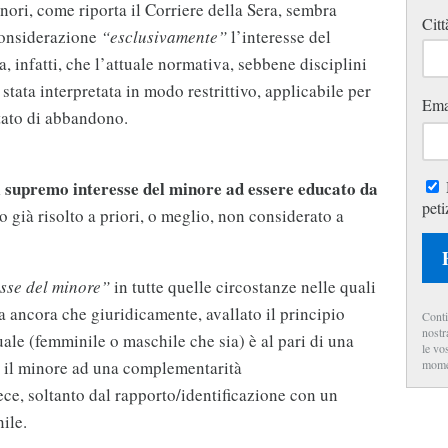
nori, come riporta il Corriere della Sera, sembra
Citt
 considerazione
“esclusivamente”
l’interesse del
, infatti, che l’attuale normativa, sebbene disciplini
stata interpretata in modo restrittivo, applicabile per
Ema
 stato di abbandono.
l supremo interesse del minore ad essere educato da
peti
o già risolto a priori, o meglio, non considerato a
esse del minore”
in tutte quelle circostanze nelle quali
 ancora che giuridicamente, avallato il principio
Conti
nostr
le (femminile o maschile che sia) è al pari di una
le vo
mome
e il minore ad una complementarità
ece, soltanto dal rapporto/identificazione con un
ile.