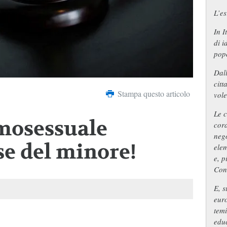
L’es
In I
di i
popo
Dall
citt
Stampa questo articolo
vole
Le c
mosessuale
cora
nego
se del minore!
elem
e, p
Cons
E, s
euro
temi
educ