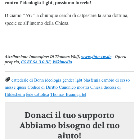
contro l’ideologia Lgbt, possiamo farcela!
Diciamo
“NO”
a chiunque cerchi di calpestare la sana dottrina,
specie se all’interno della Chiesa.
Attribuzione Immagine:
Di Thomas Wolf,
www.foto-tw.de
- Opera
propria,
CC BY-SA 3.0 DE
,
Wikimedia
cattedrale di Bonn
ideologia gender
lgbt
blasfemia
cambio di sesso
messe queer
Codice di Diritto Canonico
mostra
Chiesa
diocesi di
Hildesheim
fede cattolica
Thomas Baumgärtel
Donaci il tuo supporto
Abbiamo bisogno del tuo
aiuto!