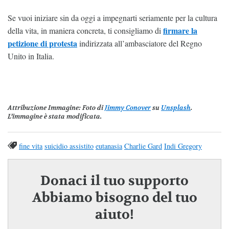
Se vuoi iniziare sin da oggi a impegnarti seriamente per la cultura
firmare la
della vita, in maniera concreta, ti consigliamo di
petizione di protesta
indirizzata all’ambasciatore del Regno
Unito in Italia.
Attribuzione Immagine
: Foto di
Jimmy Conover
su
Unsplash
.
L’immagine è stata modificata.
fine vita
suicidio assistito
eutanasia
Charlie Gard
Indi Gregory
Donaci il tuo supporto
Abbiamo bisogno del tuo
aiuto!