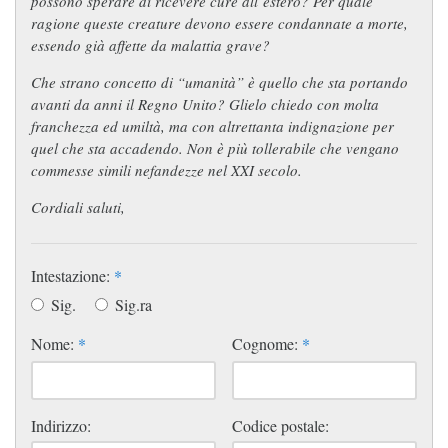
possono sperare di ricevere cure all’estero? Per quale
ragione queste creature devono essere condannate a morte,
essendo già affette da malattia grave?
Che strano concetto di “umanità” è quello che sta portando
avanti da anni il Regno Unito? Glielo chiedo con molta
franchezza ed umiltà, ma con altrettanta indignazione per
quel che sta accadendo. Non è più tollerabile che vengano
commesse simili nefandezze nel XXI secolo.
Cordiali saluti,
Intestazione:
*
Sig.
Sig.ra
Nome:
*
Cognome:
*
Indirizzo:
Codice postale: