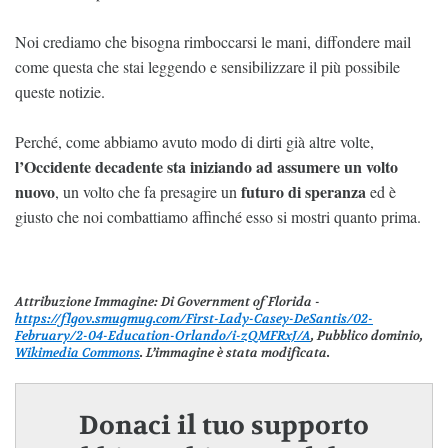
Noi crediamo che bisogna rimboccarsi le mani, diffondere mail
come questa che stai leggendo e sensibilizzare il più possibile
queste notizie.
Perché, come abbiamo avuto modo di dirti già altre volte,
l’Occidente decadente sta iniziando ad assumere un volto
nuovo
futuro di speranza
, un volto che fa presagire un
ed è
giusto che noi combattiamo affinché esso si mostri quanto prima.
Attribuzione Immagine
: Di Government of Florida -
https://flgov.smugmug.com/First-Lady-Casey-DeSantis/02-
February/2-04-Education-Orlando/i-zQMFRxJ/A
, Pubblico dominio,
Wikimedia Commons
. L’immagine è stata modificata.
Donaci il tuo supporto