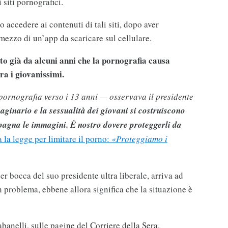
i siti pornografici.
accedere ai contenuti di tali siti, dopo aver
r mezzo di un’app da scaricare sul cellulare.
nto già da alcuni anni che la pornografia causa
ra i giovanissimi.
 pornografia verso i 13 anni — osservava il presidente
ginario e la sessualità dei giovani si costruiscono
pagna le immagini. È nostro dovere proteggerli da
 la legge per limitare il porno:
«Proteggiamo i
per bocca del suo presidente ultra liberale, arriva ad
 problema, ebbene allora significa che la situazione è
banelli, sulle pagine del Corriere della Sera,