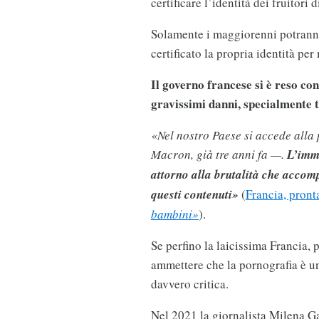
certificare l’identità dei fruitori d
Solamente i maggiorenni potranno 
certificato la propria identità pe
Il governo francese si è reso co
gravissimi danni, specialmente t
«Nel nostro Paese si accede alla
Macron, già tre anni fa —.
L’imma
attorno alla brutalità che accom
questi contenuti»
(
Francia, pronta
bambini»
).
Se perfino la laicissima Francia, 
ammettere che la pornografia è un
davvero critica.
Nel 2021 la giornalista Milena Ga