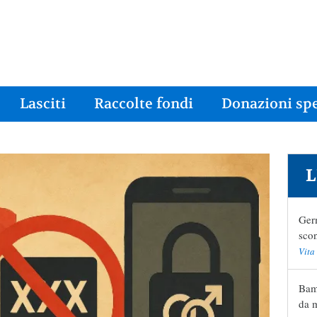
Lasciti
Raccolte fondi
Donazioni spe
L
Germ
scon
Vita
Bamb
da 