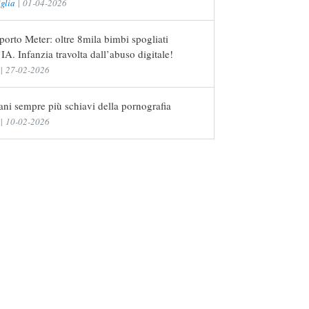
glia
|
01-04-2026
orto Meter: oltre 8mila bimbi spogliati
’IA. Infanzia travolta dall’abuso digitale!
|
27-02-2026
iani sempre più schiavi della pornografia
|
10-02-2026