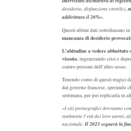
intervistati dichiarava di registr
desiderio, disfunzione erettile),
m
addirittura il 26%».
Questi ultimi dati sottolineano in
mancanza di desiderio provocati 
L’abitudine a vedere abbattuto og
vissuta
, ingenerando crisi e dep
contro persone dell’altro sesso.
Tenendo conto di questi tragici d
dal governo francese, sperando ch
settimana, per poi replicarla in al
«I siti pornografici dovranno con
realmente l’età dei loro utenti, al
nazionale.
Il 2023 segnerà la fin