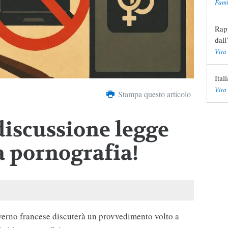
Fami
Rapp
dall
Vita
Ital
Vita
Stampa questo articolo
discussione legge
a pornografia!
overno francese discuterà un provvedimento volto a