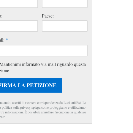
à:
Paese:
il:
*
Mantienimi informato via mail riguardo questa
zione
FIRMA LA PETIZIONE
nuando, accetti di ricevere corrispondenza da Luci sull'Est. La
a politica sulla privacy spiega come proteggiamo e utilizziamo
stre informazioni. È possibile annullare l'iscrizione in qualsiasi
nto.