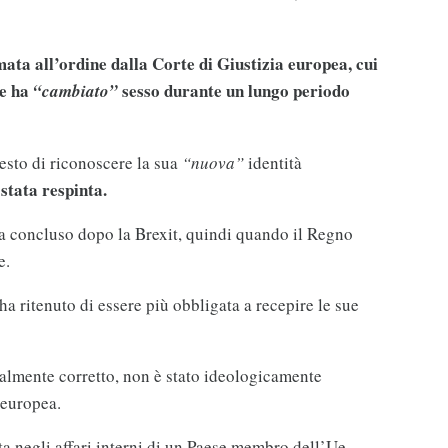
ta all’ordine dalla Corte di Giustizia europea, cui
he ha
sesso durante un lungo periodo
“cambiato”
iesto di riconoscere la sua
“nuova”
identità
stata respinta.
era concluso dopo la Brexit, quindi quando il Regno
e.
 ritenuto di essere più obbligata a recepire le sue
malmente corretto, non è stato ideologicamente
 europea.
ta negli affari interni di un Paese membro dell’Ue…