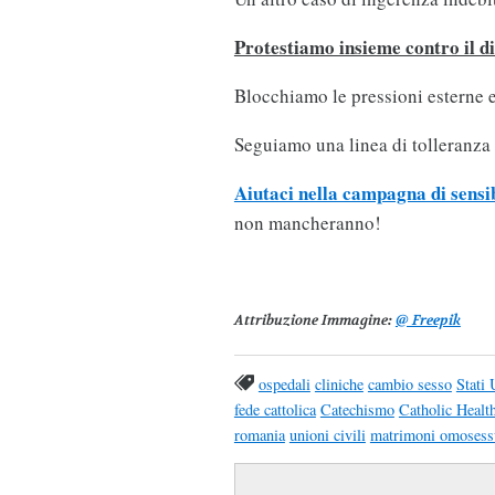
Protestiamo insieme contro il di
Blocchiamo le pressioni esterne e
Seguiamo una linea di tolleranza
Aiutaci nella campagna di sensi
non mancheranno!
Attribuzione Immagine:
@ Freepik
ospedali
cliniche
cambio sesso
Stati 
fede cattolica
Catechismo
Catholic Healt
romania
unioni civili
matrimoni omosess