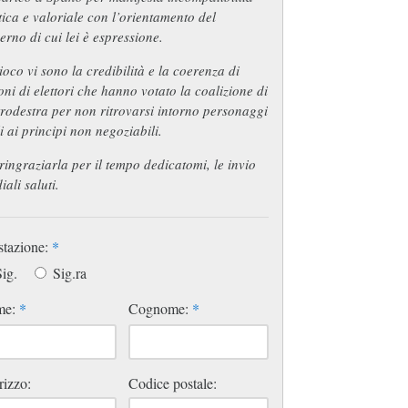
tica e valoriale con l’orientamento del
rno di cui lei è espressione.
ioco vi sono la credibilità e la coerenza di
oni di elettori che hanno votato la coalizione di
rodestra per non ritrovarsi intorno personaggi
li ai principi non negoziabili.
ringraziarla per il tempo dedicatomi, le invio
iali saluti.
stazione:
*
ig.
Sig.ra
me:
*
Cognome:
*
rizzo:
Codice postale: