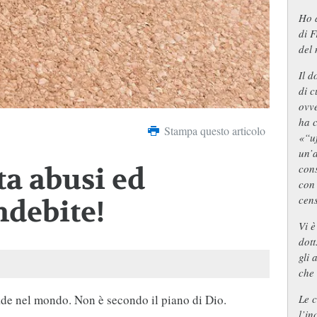
Ho 
di F
del 
Il d
di c
ovve
ha c
Stampa questo articolo
«“u
un’a
con
ta abusi ed
con 
cens
ndebite!
Vi è
dott
gli 
che 
Le 
ade nel mondo. Non è secondo il piano di Dio.
l’in