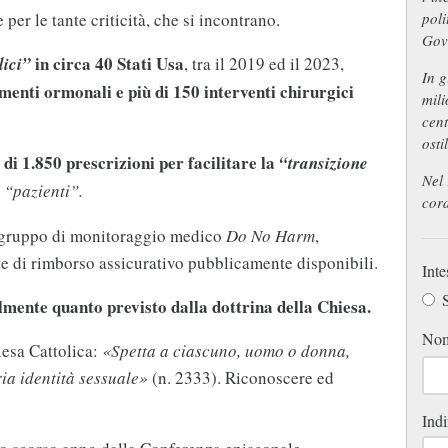
poli
per le tante criticità, che si incontrano.
Gove
in circa 40 Stati Usa
lici”
, tra il 2019 ed il 2023,
In g
menti ormonali e più di 150 interventi chirurgici
mili
cent
osti
 di 1.850 prescrizioni per facilitare la
“transizione
Nel 
“pazienti”.
c
ord
l gruppo di monitoraggio medico
Do No Harm
,
ste di rimborso assicurativo pubblicamente disponibili.
Inte
S
lmente quanto previsto dalla dottrina della Chiesa.
No
iesa Cattolica:
«Spetta a ciascuno, uomo o donna,
ia identità sessuale»
(n. 2333). Riconoscere ed
Indi