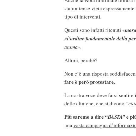
Anche la Nota dottrinale diffusa
statunitense vieta espressamente a
tipo di interventi.
Questi sono infatti ritenuti
«moral
«l’ordine fondamentale della p
anima».
Allora, perché?
Non c’è una risposta soddisface
fare è però protestare.
La nostra voce deve farsi sentire
delle cliniche, che si dicono
“cat
Più saremo a dire
e pi
“BASTA”
una
vasta campagna d’informazi