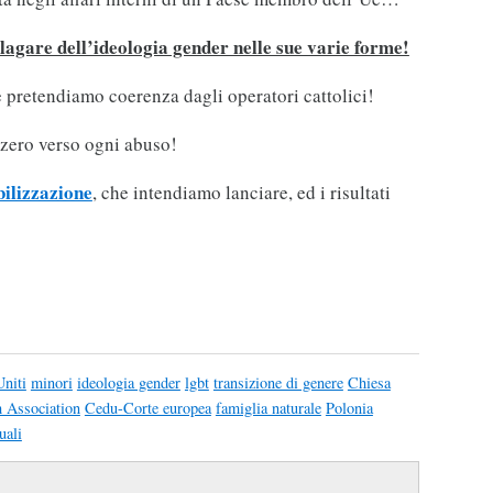
lagare dell’ideologia gender nelle sue varie forme!
 pretendiamo coerenza dagli operatori cattolici!
 zero verso ogni abuso!
bilizzazione
, che intendiamo lanciare, ed i risultati
Uniti
minori
ideologia gender
lgbt
transizione di genere
Chiesa
h Association
Cedu-Corte europea
famiglia naturale
Polonia
uali