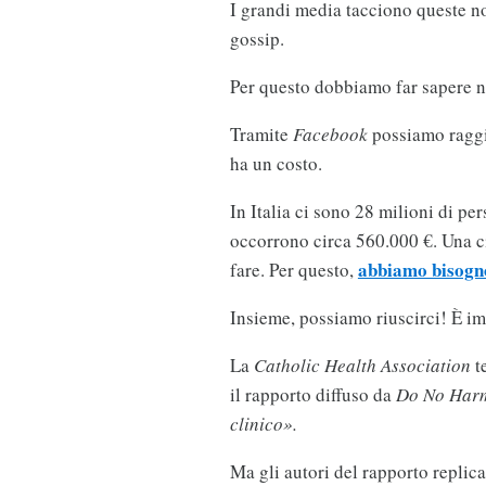
I grandi media tacciono queste not
gossip.
Per questo dobbiamo far sapere n
Tramite
Facebook
possiamo raggi
ha un costo.
In Italia ci sono 28 milioni di per
occorrono circa 560.000 €. Una ci
abbiamo bisogno
fare. Per questo,
Insieme, possiamo riuscirci! È im
La
Catholic Health Association
te
il rapporto diffuso da
Do No Har
clinico».
Ma gli autori del rapporto replic