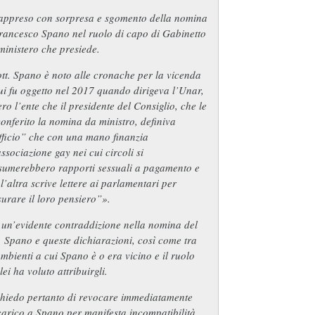
appreso con sorpresa e sgomento della nomina
rancesco Spano nel ruolo di capo di Gabinetto
ministero che presiede.
ott. Spano è noto alle cronache per la vicenda
ui fu oggetto nel 2017 quando dirigeva l’Unar,
ro l’ente che il presidente del Consiglio, che le
onferito la nomina da ministro, definiva
fficio” che con una mano finanzia
ssociazione gay nei cui circoli si
sumerebbero rapporti sessuali a pagamento e
l’altra scrive lettere ai parlamentari per
urare il loro pensiero”».
 un’evidente contraddizione nella nomina del
. Spano e queste dichiarazioni, così come tra
ambienti a cui Spano è o era vicino e il ruolo
lei ha voluto attribuirgli.
chiedo pertanto di revocare immediatamente
carico a Spano per manifesta incompatibilità