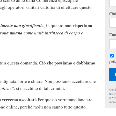
 lo scorso anno dalla Conferenza episcopale
gli operatori sanitari cattolici di effettuare questo
Citt
non rispettano
mente non giustificati»
, in quanto
ersona umana
come unità intrinseca di corpo e
Ema
peti
Ciò che possiamo e dobbiamo
nte a questa domanda.
 indignata, forte e chiara. Non possiamo accettare che
toliche”
, si macchino di tali crimini.
Conti
nostr
le vo
ù verremo ascoltati.
Per questo vorremmo lanciare
mome
one online
, perché molti non sanno tutto questo.