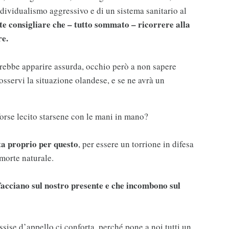
ndividualismo aggressivo e di un sistema sanitario al
e consigliare che – tutto sommato – ricorrere alla
re.
trebbe apparire assurda, occhio però a non sapere
osservi la situazione olandese, e se ne avrà un
forse lecito starsene con le mani in mano?
ta proprio per questo
, per essere un torrione in difesa
 morte naturale.
affacciano sul nostro presente e che incombono sul
ssise d’appello ci conforta, perché pone a noi tutti un