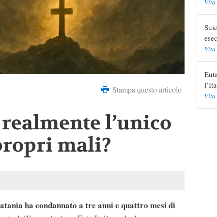
Vita
Suic
ese
Vita
Euta
l’Ita
Stampa questo articolo
Vita
è realmente l’unico
propri mali?
Catania ha condannato a tre anni e quattro mesi di