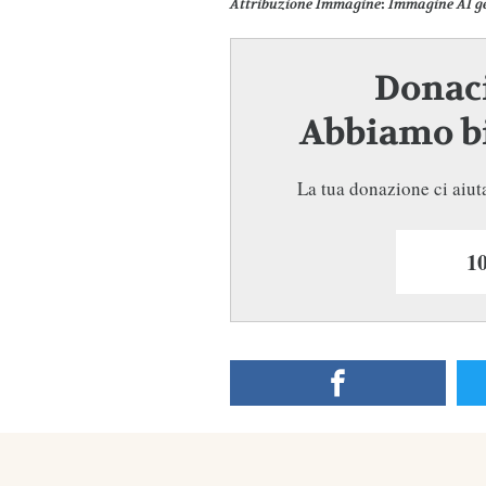
Attribuzione Immagine
:
Immagine AI g
Donaci
Abbiamo bi
La tua donazione ci aiuta