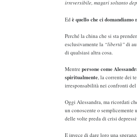
irreversibile, magari soltanto de
è quello che ci domandiamo n
Ed
Perché la china che si sta prende
esclusivamente la
“libertà”
di au
di qualsiasi altra cosa.
persone come Alessandra
Mentre
spiritualmente
, la corrente dei 
irresponsabilità nei confronti de
Oggi Alessandra, ma ricordati che
un conoscente o semplicemente una
delle volte preda di crisi depress
E invece di dare loro una speranza