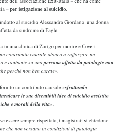
dente dell’associazione Exit-Italia – che ha come
per istigazione al suicidio.
sia –
indotto al suicidio Alessandra Giordano, una donna
ffetta da sindrome di Eagle.
a in una clinica di Zurigo per morire e Coveri –
 un contributo causale idoneo a rafforzare un
to e titubante su una
persona affetta da patologie non
he perché non ben curate».
 fornito un contributo causale
«sfruttando
nculcare le sue discutibili idee di suicidio assistito
iche e morali della vita».
ve essere sempre rispettata, i magistrati si chiedono
one che non versano in condizioni di patologia