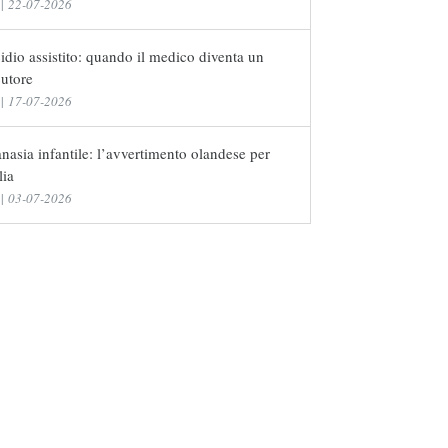
|
22-07-2026
idio assistito: quando il medico diventa un
cutore
|
17-07-2026
nasia infantile: l’avvertimento olandese per
lia
|
03-07-2026