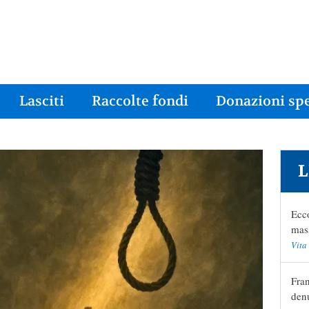
Lasciti
Raccolte fondi
Donazioni spe
L
Ecco
mas
Vita
Fran
den