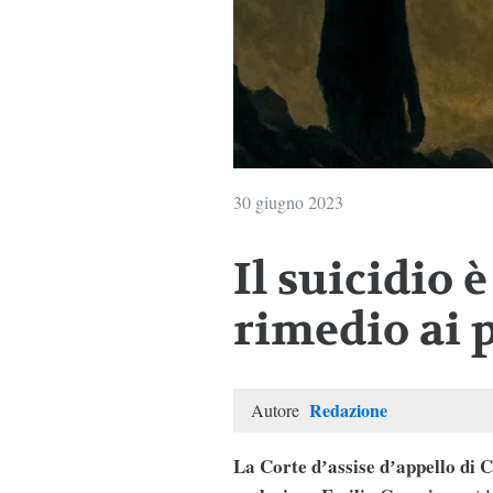
30 giugno 2023
Il suicidio 
rimedio ai 
Redazione
Autore
La Corte dʼassise dʼappello di 