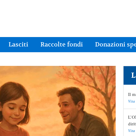
Lasciti
Raccolte fondi
Donazioni spe
L
Il m
Vita
L’ON
diri
Vita