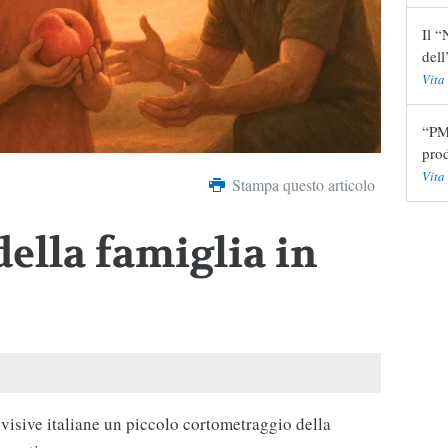
Il “
del
Vita
“PMA
pro
Vita
Stampa questo articolo
della famiglia in
elevisive italiane un piccolo cortometraggio della