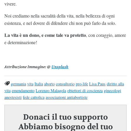
vivere.
Noi crediamo nella sacralità della vita, nella bellezza di ogni
esistenza, e nel dovere di difendere chi non può farlo da solo.
La vita è un dono, e come tale va protetto
, con coraggio, amore
e determinazione!
Attribuzione Immagine:
@
Unsplash
germania
vita
Italia
aborto
consultorio
pro-life
Lisa Paus
diritto alla
vita
emendamento
Lorenzo Malagola
obiettori di coscienza
ginecologi
anestesisti
fede cattolica
associazioni antiabortiste
Donaci il tuo supporto
Abbiamo bisogno del tuo