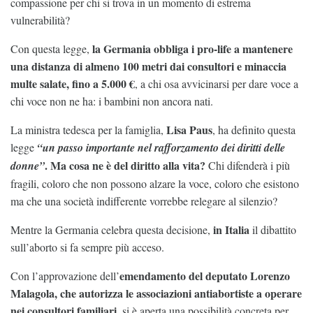
compassione per chi si trova in un momento di estrema
vulnerabilità?
la Germania obbliga i pro-life a mantenere
Con questa legge,
una distanza di almeno 100 metri dai consultori e minaccia
multe salate, fino a 5.000 €
, a chi osa avvicinarsi per dare voce a
chi voce non ne ha: i bambini non ancora nati.
Lisa Paus
La ministra tedesca per la famiglia,
, ha definito questa
legge
“un passo importante nel rafforzamento dei diritti delle
. Ma cosa ne è del diritto alla vita?
donne”
Chi difenderà i più
fragili, coloro che non possono alzare la voce, coloro che esistono
ma che una società indifferente vorrebbe relegare al silenzio?
in Italia
Mentre la Germania celebra questa decisione,
il dibattito
sull’aborto si fa sempre più acceso.
emendamento del deputato Lorenzo
Con l’approvazione dell’
Malagola, che autorizza le associazioni antiabortiste a operare
nei consultori familiari
, si è aperta una possibilità concreta per