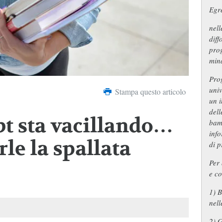
Egr
nell
diff
prog
mina
Pro
uni
Stampa questo articolo
un i
dell
bt sta vacillando…
bam
info
rle la spallata
di 
Per 
e co
1) B
nell
2) G