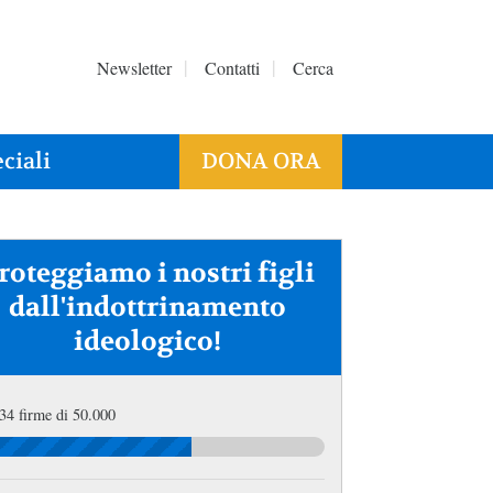
Newsletter
Contatti
Cerca
ciali
DONA ORA
roteggiamo i nostri figli
dall'indottrinamento
ideologico!
34 firme di 50.000