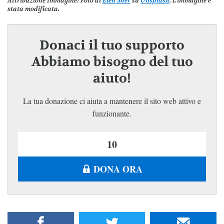
Attribuzione Immagine
: Foto di
Elen Sher
su
Unsplash
. L’immagine è
stata modificata.
Donaci il tuo supporto
Abbiamo bisogno del tuo
aiuto!
La tua donazione ci aiuta a mantenere il sito web attivo e
funzionante.
DONA ORA