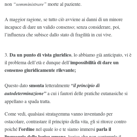
non
“somministrare”
morte al paziente.
A maggior ragione, se tutto ciò avviene ai danni di un minore
incapace di dare un valido consenso; senza considerare, poi,
l’influenza che subisce dallo stato di fragilità in cui vive.
Da un punto di vista giuridico
3.
, lo abbiamo già anticipato, vi è
impossibilità di dare un
il problema dell’età e dunque dell’
consenso giuridicamente rilevante;
smonta
Questo dato
letteralmente
“il principio di
autodeterminazione”
a cui i fautori delle pratiche eutanasiche si
appellano a spada tratta.
Come vedi, qualsiasi stratagemma vanno inventando per
ostacolare, contrastare il principio della vita, gli si ritorce contro
l’ordine
parla il
poiché
nel quale io e te siamo immersi
linguaggio della logica umana
, logica che non contempla il