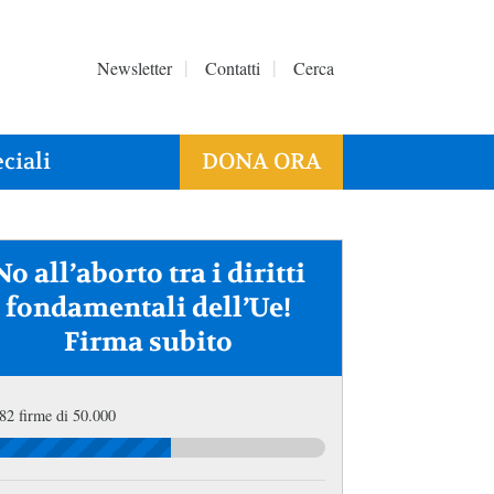
Newsletter
Contatti
Cerca
ciali
DONA ORA
No all’aborto tra i diritti
fondamentali dell’Ue!
Firma subito
82 firme di 50.000