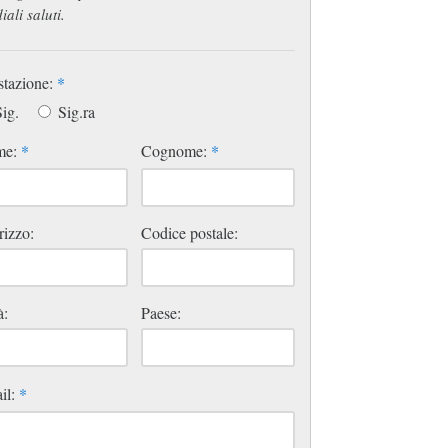
iali saluti.
stazione:
*
ig.
Sig.ra
me:
*
Cognome:
*
rizzo:
Codice postale:
à:
Paese:
il:
*