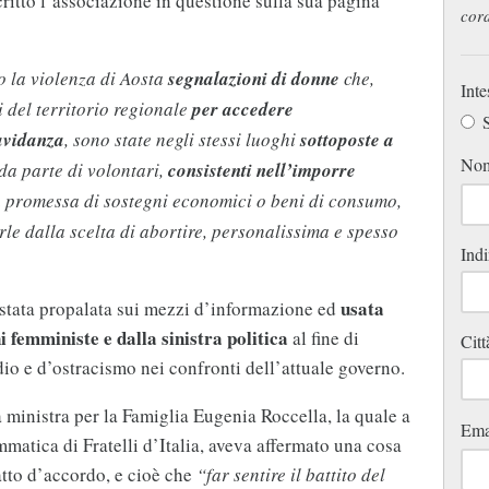
critto l’associazione in questione sulla sua pagina
cord
 la violenza di Aosta
segnalazioni di donne
che,
Inte
i del territorio regionale
per accedere
S
ravidanza
, sono state negli stessi luoghi
sottoposte a
No
da parte di volontari,
consistenti nell’imporre
 promessa di sostegni economici o beni di consumo,
rle dalla scelta di abortire, personalissima e spesso
Indi
usata
 è stata propalata sui mezzi d’informazione ed
femministe e dalla sinistra politica
al fine di
Citt
dio e d’ostracismo nei confronti dell’attuale governo.
a ministra per la Famiglia Eugenia Roccella, la quale a
Ema
atica di Fratelli d’Italia, aveva affermato una cosa
atto d’accordo, e cioè che
“far sentire il battito del