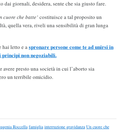
o dai giornali, desidera, sente che sia giusto fare.
n cuore che batte’
costituisce a tal proposito un
à, quella vera, riveli una sensibilità di gran lunga
spronare persone come te ad unirsi in
 hai letto e a
 principi non negoziabili.
r avere presto una società in cui l’aborto sia
ero un terribile omicidio.
ugenia Roccella
famiglia
interruzione gravidanza
Un cuore che