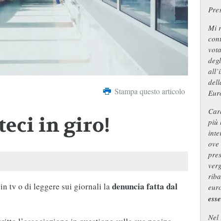
Pre
Mi r
cont
vot
degl
all’
dell
Stampa questo articolo
Eur
Cara
eci in giro!
più 
inte
ove 
pres
ver
riba
denuncia fatta dal
 in tv o di leggere sui giornali la
euro
esse
Nel 