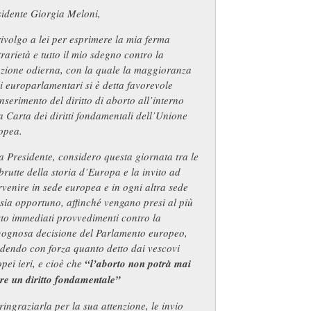
sidente Giorgia Meloni,
ivolgo a lei per esprimere la mia ferma
rarietà e tutto il mio sdegno contro la
azione odierna, con la quale la maggioranza
i europarlamentari si è detta favorevole
inserimento del diritto di aborto all’interno
a Carta dei diritti fondamentali dell’Unione
opea.
 Presidente, considero questa giornata tra le
brutte della storia d’Europa e la invito ad
rvenire in sede europea e in ogni altra sede
sia opportuno, affinché vengano presi al più
to immediati provvedimenti contro la
gognosa decisione del Parlamento europeo,
dendo con forza quanto detto dai vescovi
pei ieri, e cioè che
“l’aborto non potrà mai
re un diritto fondamentale”
ringraziarla per la sua attenzione, le invio