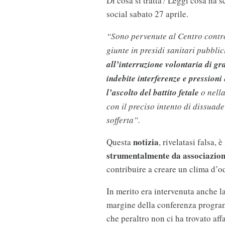
Di cosa si tratta? Leggi cosa ha s
social sabato 27 aprile.
“Sono pervenute al Centro contro
giunte in presidi sanitari pubblic
all’interruzione volontaria di g
indebite interferenze e pressioni
l’ascolto del battito fetale
o nella
con il preciso intento di dissuade
sofferta”.
notizia
Questa
, rivelatasi falsa,
strumentalmente da associazioni 
contribuire a creare un clima d’o
In merito era intervenuta anche l
margine della conferenza programm
che peraltro non ci ha trovato aff