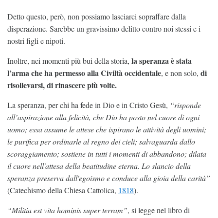
Detto questo, però, non possiamo lasciarci sopraffare dalla
disperazione. Sarebbe un gravissimo delitto contro noi stessi e i
nostri figli e nipoti.
la speranza è stata
Inoltre, nei momenti più bui della storia,
l’arma che ha permesso alla Civiltà occidentale
di
, e non solo,
risollevarsi, di rinascere più volte.
La speranza, per chi ha fede in Dio e in Cristo Gesù,
“risponde
all’aspirazione alla felicità, che Dio ha posto nel cuore di ogni
uomo; essa assume le attese che ispirano le attività degli uomini;
le purifica per ordinarle al regno dei cieli; salvaguarda dallo
scoraggiamento; sostiene in tutti i momenti di abbandono; dilata
il cuore nell'attesa della beatitudine eterna. Lo slancio della
speranza preserva dall'egoismo e conduce alla gioia della carità”
(Catechismo della Chiesa Cattolica,
1818
).
“Militia est vita hominis super terram”
, si legge nel libro di