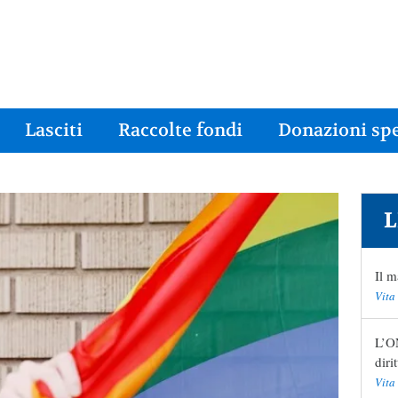
Lasciti
Raccolte fondi
Donazioni spe
L
Il m
Vita
L’ON
diri
Vita