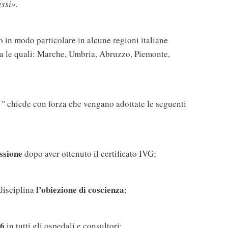
ssi».
 in modo particolare in alcune regioni italiane
ra le quali: Marche, Umbria, Abruzzo, Piemonte,
o”
chiede con forza che vengano adottate le seguenti
essione
dopo aver ottenuto il certificato IVG;
l’obiezione di coscienza
 disciplina
;
86
in tutti gli ospedali e consultori;