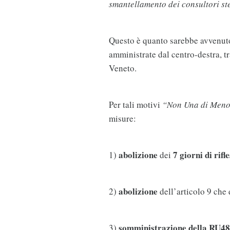
smantellamento dei consultori ste
Questo è quanto sarebbe avvenuto
amministrate dal centro-destra, t
Veneto.
Per tali motivi
“Non Una di Men
misure:
abolizione
7 giorni di rifl
1)
dei
abolizione
2)
dell’articolo 9 che
somministrazione della RU4
3)