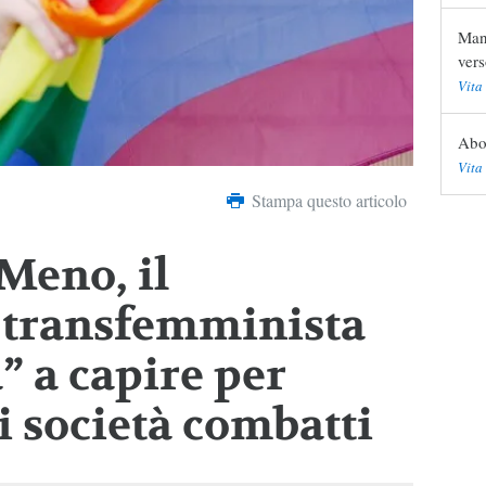
Mani
vers
Vita
Abo
Vita
Stampa questo articolo
Meno, il
transfemminista
a” a capire per
i società combatti