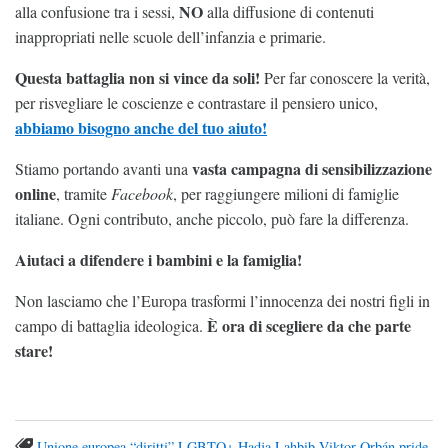
NO
alla confusione tra i sessi,
alla diffusione di contenuti
inappropriati nelle scuole dell’infanzia e primarie.
Questa battaglia non si vince da soli!
Per far conoscere la verità,
per risvegliare le coscienze e contrastare il pensiero unico,
abbiamo bisogno anche del tuo aiuto!
vasta campagna di sensibilizzazione
Stiamo portando avanti una
online
, tramite
Facebook
, per raggiungere milioni di famiglie
italiane. Ogni contributo, anche piccolo, può fare la differenza.
Aiutaci a difendere i bambini e la famiglia!
Non lasciamo che l’Europa trasformi l’innocenza dei nostri figli in
È ora di scegliere da che parte
campo di battaglia ideologica.
stare!
Unione europea
“diritti” LGBTQ+
Hadja Lahbib
Viktor Orbán
pride