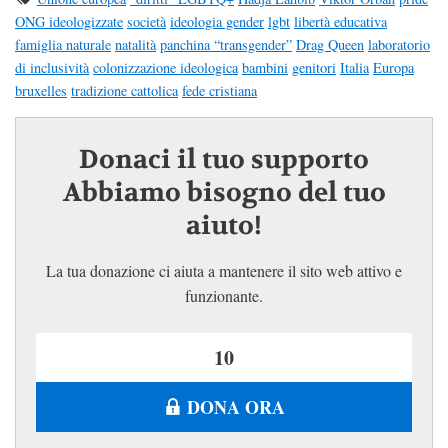
ONG ideologizzate
società
ideologia gender
lgbt
libertà educativa
famiglia naturale
natalità
panchina “transgender”
Drag Queen
laboratorio
di inclusività
colonizzazione ideologica
bambini
genitori
Italia
Europa
bruxelles
tradizione cattolica
fede cristiana
Donaci il tuo supporto
Abbiamo bisogno del tuo
aiuto!
La tua donazione ci aiuta a mantenere il sito web attivo e
funzionante.
DONA ORA