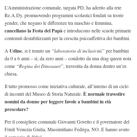
L’Amministrazione comunale, targata PD, ha aderito alla rete
Re.A.Dy, promuovendo programmi scolastici fondati su teorie
gender, che negano le differenze tra maschio e femmina,
cancellano la Festa del Papà
e introducono nelle scuole primarie
contenuti destabilizzanti per la crescita psicoaffettiva dei bambini.
Udine
A
, si è tenuto un
“laboratorio di inclusività”
per bambini
da 0 a 6 anni – sì, da zero anni – condotto da una drag queen nota
come
“Regina dei Dinosauri”
, travestita da donna dentro un’ex
chiesa.
Il tutto promosso come iniziativa culturale, all’interno di un ciclo
È normale travestire
di incontri del Museo di Storia Naturale.
uomini da donne per leggere favole a bambini in età
prescolare?
Per il consigliere comunale Giovanni Govetto e il governatore del
Friuli Venezia Giulia, Massimiliano Fedriga, NO. E hanno avuto
il coraggio di dirlo!