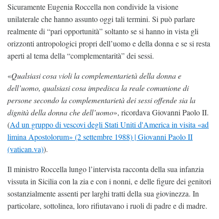
Sicuramente Eugenia Roccella non condivide la visione
unilaterale che hanno assunto oggi tali termini. Si può parlare
realmente di “pari opportunità” soltanto se si hanno in vista gli
orizzonti antropologici propri dell’uomo e della donna e se si resta
aperti al tema della “complementarità” dei sessi.
«
Qualsiasi cosa violi la complementarietà della donna e
dell’uomo, qualsiasi cosa impedisca la reale comunione di
persone secondo la complementarietà dei sessi offende sia la
dignità della donna che dell’uomo
», ricordava Giovanni Paolo II.
(
Ad un gruppo di vescovi degli Stati Uniti d'America in visita «ad
limina Apostolorum» (2 settembre 1988) | Giovanni Paolo II
(vatican.va)
).
Il ministro Roccella lungo l’intervista racconta della sua infanzia
vissuta in Sicilia con la zia e con i nonni, e delle figure dei genitori
sostanzialmente assenti per larghi tratti della sua giovinezza. In
particolare, sottolinea, loro rifiutavano i ruoli di padre e di madre.