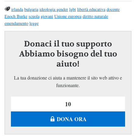
irlanda
bulgaria
ideologia gender
lgbt
libertà educativa
docente
Enoch Burke
scuola
giovani
Unione europea
diritto naturale
emendamento
legge
Donaci il tuo supporto
Abbiamo bisogno del tuo
aiuto!
La tua donazione ci aiuta a mantenere il sito web attivo e
funzionante.
DONA ORA