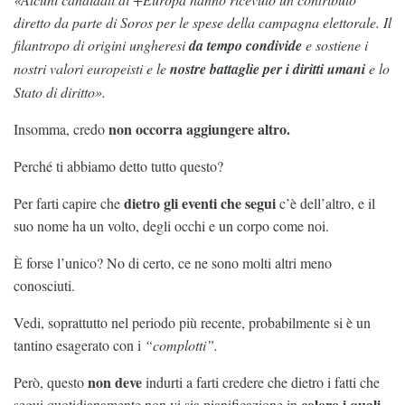
diretto da parte di Soros per le spese della campagna elettorale. Il
filantropo di origini ungheresi
da tempo condivide
e sostiene i
nostri valori europeisti e le
nostre battaglie per i diritti umani
e lo
Stato di diritto».
non occorra aggiungere altro.
Insomma, credo
Perché ti abbiamo detto tutto questo?
dietro gli eventi che segui
Per farti capire che
c’è dell’altro, e il
suo nome ha un volto, degli occhi e un corpo come noi.
È forse l’unico? No di certo, ce ne sono molti altri meno
conosciuti.
Vedi, soprattutto nel periodo più recente, probabilmente si è un
tantino esagerato con i
“complotti”.
non deve
Però, questo
indurti a farti credere che dietro i fatti che
coloro i quali
segui quotidianamente non vi sia pianificazione in