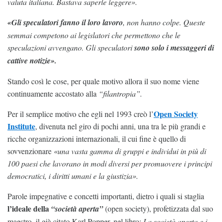
valuta italiana. Bastava saperle leggere».
«Gli speculatori fanno il loro lavoro
, non hanno colpe. Queste
semmai competono ai legislatori che permettono che le
speculazioni avvengano. Gli speculatori
sono solo i messaggeri di
cattive notizie».
Stando così le cose, per quale motivo allora il suo nome viene
continuamente accostato alla
“filantropia”.
Open Society
Per il semplice motivo che egli nel 1993 creò l’
Institute
, divenuta nel giro di pochi anni, una tra le più grandi e
ricche organizzazioni internazionali, il cui fine è quello di
sovvenzionare
«una vasta gamma di gruppi e individui in più di
100 paesi che lavorano in modi diversi per promuovere i principi
democratici, i diritti umani e la giustizia».
Parole impegnative e concetti importanti, dietro i quali si staglia
l’ideale della
“società aperta”
(open society), profetizzata dal suo
maestro, il già citato Karl Popper, nel libro:
La società aperta e i