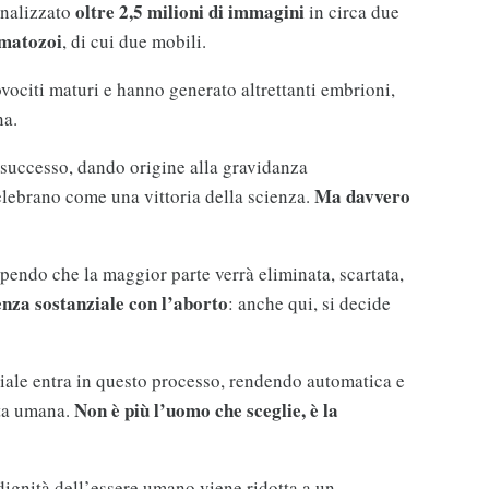
oltre 2,5 milioni di immagini
analizzato
in circa due
rmatozoi
, di cui due mobili.
 ovociti maturi e hanno generato altrettanti embrioni,
na.
 successo, dando origine alla gravidanza
Ma davvero
elebrano come una vittoria della scienza.
endo che la maggior parte verrà eliminata, scartata,
enza sostanziale con l’aborto
: anche qui, si decide
iciale entra in questo processo, rendendo automatica e
Non è più l’uomo che sceglie, è la
ita umana.
ignità dell’essere umano viene ridotta a un