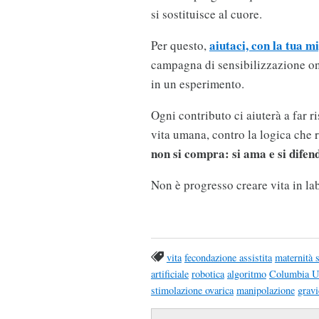
si sostituisce al cuore.
aiutaci, con la tua mi
Per questo,
campagna di sensibilizzazione onl
in un esperimento.
Ogni contributo ci aiuterà a far r
vita umana, contro la logica che r
non si compra: si ama e si difen
Non è progresso creare vita in lab
vita
fecondazione assistita
maternità 
artificiale
robotica
algoritmo
Columbia Un
stimolazione ovarica
manipolazione
grav