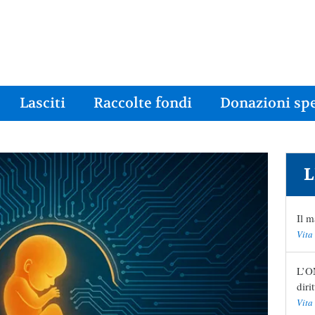
Lasciti
Raccolte fondi
Donazioni spe
L
Il m
Vita
L’ON
diri
Vita