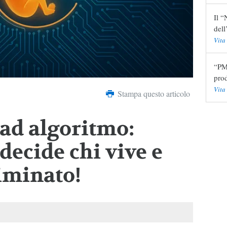
Il “
del
Vita
“PMA
pro
Vita
Stampa questo articolo
 ad algoritmo:
decide chi vive e
liminato!