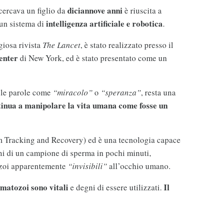
diciannove anni
 cercava un figlio da
è riuscita a
intelligenza artificiale e robotica
 un sistema di
.
giosa rivista
The Lancet
, è stato realizzato presso il
enter
di New York, ed è stato presentato come un
e le parole come
“miracolo”
o
“speranza”
, resta una
tinua a manipolare la vita umana come fosse un
 Tracking and Recovery) ed è una tecnologia capace
ni di un campione di sperma in pochi minuti,
ozoi apparentemente
“invisibili”
all’occhio umano.
matozoi sono vitali
Il
e degni di essere utilizzati.