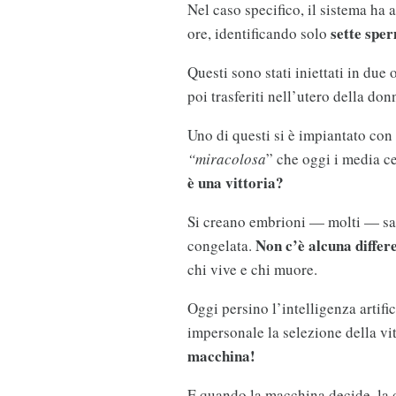
Nel caso specifico, il sistema ha 
sette spe
ore, identificando solo
Questi sono stati iniettati in due
poi trasferiti nell’utero della don
Uno di questi si è impiantato con
“miracolosa
” che oggi i media c
è una vittoria?
Si creano embrioni — molti — sap
Non c’è alcuna differ
congelata.
chi vive e chi muore.
Oggi persino l’intelligenza artif
impersonale la selezione della v
macchina!
E quando la macchina decide, la d