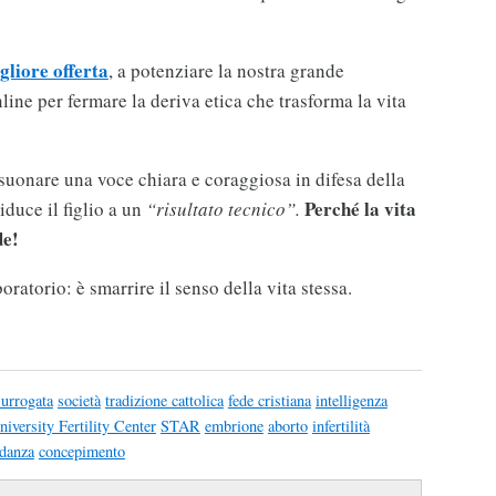
gliore offerta
, a potenziare la nostra grande
ine per fermare la deriva etica che trasforma la vita
isuonare una voce chiara e coraggiosa in difesa della
Perché la vita
iduce il figlio a un
“risultato tecnico”.
de!
oratorio: è smarrire il senso della vita stessa.
surrogata
società
tradizione cattolica
fede cristiana
intelligenza
iversity Fertility Center
STAR
embrione
aborto
infertilità
idanza
concepimento