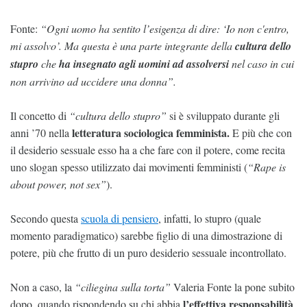
Fonte:
“Ogni uomo ha sentito l’esigenza di dire: ‘Io non c'entro,
mi assolvo’. Ma questa è una parte integrante della
cultura dello
stupro
che
ha insegnato agli uomini ad assolversi
nel caso in cui
non arrivino ad uccidere una donna”.
Il concetto di
“cultura dello stupro”
si è sviluppato durante gli
letteratura sociologica femminista.
anni ’70 nella
E più che con
il desiderio sessuale esso ha a che fare con il potere, come recita
uno slogan spesso utilizzato dai movimenti femministi (
“Rape is
about power, not sex”
).
Secondo questa
scuola di pensiero
, infatti, lo stupro (quale
momento paradigmatico) sarebbe figlio di una dimostrazione di
potere, più che frutto di un puro desiderio sessuale incontrollato.
Non a caso, la
“ciliegina sulla torta”
Valeria Fonte la pone subito
l’effettiva responsabilità
dopo, quando rispondendo su chi abbia