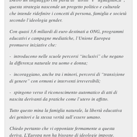
promuovono la fluidità di genere e cancellano la differenza
questa strategia nasconde un progetto politico e culturale
naturale tra uomo e donna.
che intende ridefinire i concetti di persona, famiglia e società
Sanità
: formazione del personale medico a favore di
secondo l’ideologia gender.
percorsi di
“transizione”
, anche per minori, con ormoni e
Con quasi 3,6 miliardi di euro destinati a ONG, programmi
interventi irreversibili.
educativi e campagne mediatiche, l’Unione Europea
Diritto
: riconoscimento automatico in tutta l’UE di atti di
promuove iniziative che:
nascita legati a pratiche come utero in affitto o procreazione
artificiale per coppie dello stesso sesso.
-
introducono nelle scuole percorsi “inclusivi” che negano
la differenza naturale tra uomo e donna;
Tutto questo viene presentato come difesa dei
“diritti”
, ma
-
incoraggiano, anche tra i minori, percorsi di “transizione
un attacco alla famiglia naturale, alla libertà
rappresenta
di genere” con ormoni e interventi irreversibili;
educativa e alla verità sull’essere umano
.
-
spingono verso il riconoscimento automatico di atti di
Si vogliono vietare le cosiddette
“terapie di conversione”
, ma non
nascita derivanti da pratiche come l’utero in affitto.
si ammette che le uniche
“conversioni”
oggi incoraggiate
spingono adolescenti fragili verso cambiamenti di sesso non
Tutto questo mina la famiglia naturale, la libertà educativa
sempre frutto di libera scelta.
dei genitori e la stessa verità sull’essere umano.
Chiedo pertanto che vi opponiate fermamente a questa
Mentre milioni di famiglie europee lottano per crescere i figli o
deriva. L’Europa non ha bisogno di ideologie imposte.
avviare un’impresa, l’UE investe miliardi per diffondere