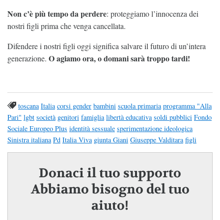
Non c’è più tempo da perdere
: proteggiamo l’innocenza dei
nostri figli prima che venga cancellata.
Difendere i nostri figli oggi significa salvare il futuro di un’intera
O agiamo ora, o domani sarà troppo tardi!
generazione.
toscana
Italia
corsi gender
bambini
scuola primaria
programma "Alla
Pari"
lgbt
società
genitori
famiglia
libertà educativa
soldi pubblici
Fondo
Sociale Europeo Plus
identità sessuale
sperimentazione ideologica
Sinistra italiana
Pd
Italia Viva
giunta Giani
Giuseppe Valditara
figli
Donaci il tuo supporto
Abbiamo bisogno del tuo
aiuto!