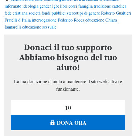
informato
ideologia gender
lgbt
libri
corsi
famiglia
tradizione cattolica
fede cristiana
società
fondi pubblici
stereotipi di genere
Roberto Gualtieri
Fratelli d’Italia
interrogazione
Federico Rocca
educazione
Chiara
Iannarelli
educazione sessuale
Donaci il tuo supporto
Abbiamo bisogno del tuo
aiuto!
La tua donazione ci aiuta a mantenere il sito web attivo e
funzionante.
DONA ORA