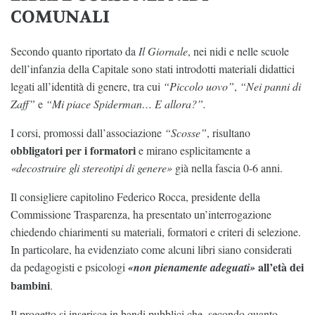
COMUNALI
Secondo quanto riportato da
Il Giornale
, nei nidi e nelle scuole
dell’infanzia della Capitale sono stati introdotti materiali didattici
legati all’identità di genere, tra cui
“Piccolo uovo”
,
“Nei panni di
Zaff”
e
“Mi piace Spiderman… E allora?”.
I corsi, promossi dall’associazione
“Scosse”
, risultano
obbligatori per i formatori
e mirano esplicitamente a
«decostruire gli stereotipi di genere»
già nella fascia 0-6 anni.
Il consigliere capitolino Federico Rocca, presidente della
Commissione Trasparenza, ha presentato un’interrogazione
chiedendo chiarimenti su materiali, formatori e criteri di selezione.
In particolare, ha evidenziato come alcuni libri siano considerati
all’età dei
da pedagogisti e psicologi
«non pienamente adeguati»
bambini
.
Il progetto si inserisce in bandi pubblici che, secondo quanto