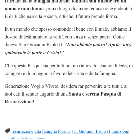
famiglia naturale, fondata sull’unione tra un
Difendiamo la
uomo e una donna
: primo luogo di amore, educazione e identità.
È da lì che nasce la società, è lì che il futuro prende forma.
In un mondo che spesso confonde il bene con il male, abbiamo il
dovere di testimoniare la verità con forza e senza paura. Come
diceva San Giovanni Paolo II:
“Non abbiate paura! Aprite, anzi,
spalancate le porte a Cristo!”
Che questa Pasqua sia per tutti noi un rinnovato slancio di fede, di
coraggio e di impegno a favore della vita e della famiglia.
Generazione Voglio Vivere, desidera far pervenire a te tutti e ai
Santa e serena Pasqua di
tuoi cari il sentito augurio di una
Resurrezione!
resurrezione
vita
famiglia
Pasqua
san Giovanni Paolo II
tradizione
cattolica
fede cristiana