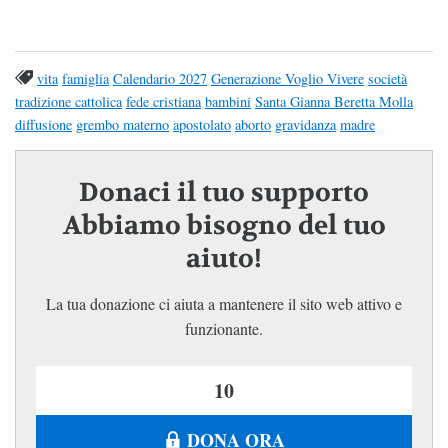
vita
famiglia
Calendario 2027
Generazione Voglio Vivere
società
tradizione cattolica
fede cristiana
bambini
Santa Gianna Beretta Molla
diffusione
grembo materno
apostolato
aborto
gravidanza
madre
Donaci il tuo supporto
Abbiamo bisogno del tuo
aiuto!
La tua donazione ci aiuta a mantenere il sito web attivo e
funzionante.
DONA ORA