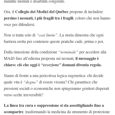
malattie mentali e disabilità congenite.
Collegio dei Medici del Québec
Ora, il
propone di includere
persino i neonati, i più fragili tra i fragili
, coloro che non hanno
voce per difendersi.
Non si tratta solo di
“casi limite”
. La storia dimostra che ogni
barriera eretta per contenere queste pratiche cade, prima o poi.
Dalla rimozione della condizione
“terminale”
per accedere alla
il messaggio è
MAiD fino all’odierna proposta sui neonati,
chiaro: ciò che oggi è
domani diventa regola.
“eccezione”
Siamo di fronte a una pericolosa logica eugenetica: chi decide
quale vita è
“degna”
di essere vissuta? Chi garantisce che
pressioni sociali o economiche non spingeranno genitori disperati
verso scelte irreversibili?
La linea tra cura e soppressione si sta assottigliando fino a
scomparire
, trasformando la medicina da strumento di protezione