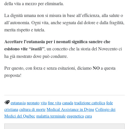
della vita a mezzo per eliminarla.
La dignità umana non si misura in base all’efficienza, alla salute o
all’autonomia. Ogni vita, anche segnata dal dolore e dalla fragilità,
merita rispetto e tutela.
Accettare l’eutanasia per i neonati significa sancire che
esistono vite
“inutili”
, un concetto che la storia del Novecento ci
ha già mostrato dove può condurre.
NO
Per questo, con forza e senza esitazioni, diciamo
a questa
proposta!
eutanasia
neonato
vita
fine vita
canada
tradizione cattolica
fede
cristiana
cultura di morte
Medical Assistance in Dying
Collegio dei
Medici del Québec
malattia terminale
eugenetica
cura