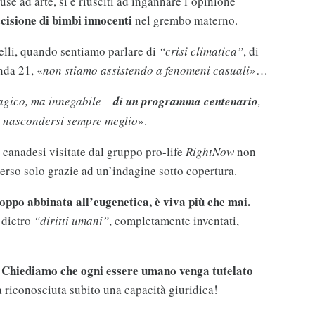
se ad arte, si è riusciti ad ingannare l’opinione
ccisione di bimbi innocenti
nel grembo materno.
lli, quando sentiamo parlare di
“crisi climatica”
, di
nda 21, «
non stiamo assistendo a fenomeni casuali
»…
agico, ma innegabile –
di un programma centenario
,
 nascondersi sempre meglio
».
 canadesi visitate dal gruppo pro-life
RightNow
non
merso solo grazie ad un’indagine sotto copertura.
oppo abbinata all’eugenetica, è viva più che mai.
 dietro
“diritti umani”
, completamente inventati,
Chiediamo che ogni essere umano venga tutelato
!
a riconosciuta subito una capacità giuridica!