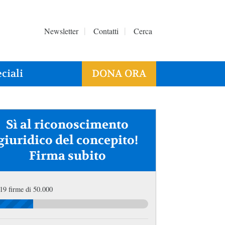
Newsletter
Contatti
Cerca
ciali
DONA ORA
Sì al riconoscimento
giuridico del concepito!
Firma subito
19 firme di 50.000