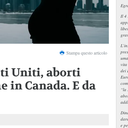
Egre
Il 4
appr
libe
gra
L’in
pres
Stampa questo articolo
uman
vita
ti Uniti, aborti
dei 
Euro
he in Canada. E da
com
“la 
abor
addi
Dina
dare
e pe