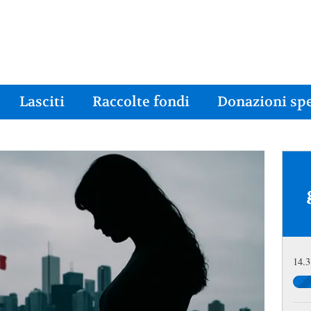
Lasciti
Raccolte fondi
Donazioni spe
14.3