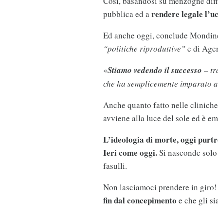
Così, basandosi su menzogne diffu
rendere legale l’u
pubblica ed a
Ed anche oggi, conclude Mondine
“politiche riproduttive”
e di Age
«
Stiamo vedendo il successo
– tr
che ha semplicemente imparato a
Anche quanto fatto nelle cliniche
avviene alla luce del sole ed è e
L’ideologia di morte, oggi purtr
Ieri come oggi.
Si nasconde solo
fasulli.
Non lasciamoci prendere in giro
fin dal concepimento
e che gli si