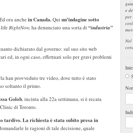
guid
e de
per 
in Canada.
un’indagine sotto
. Ed ora anche
Qui
così
-life
RightNow,
ha denunciato una sorta di
“industria”
meri
Nel 
cord
uanto dichiarato dal governo: sul suo sito web
rari ed, in ogni caso, effettuati solo per gravi problemi
Inte
S
la han provveduto tre video, dove tutto è stato
o soltanto il primo.
No
issa Golob
, incinta alla 22a settimana, si è recata
linic di Toronto.
Indi
o tardivo. La richiesta è stata subito presa in
 domandarle le ragioni di tale decisione, quale