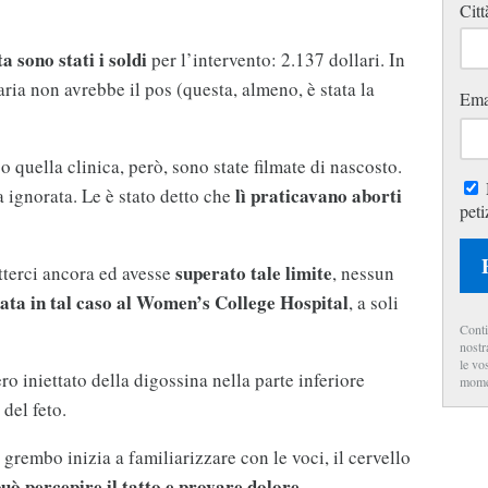
Citt
a sono stati i soldi
per l’intervento: 2.137 dollari. In
aria non avrebbe il pos (questa, almeno, è stata la
Ema
o quella clinica, però, sono state filmate di nascosto.
lì
praticavano aborti
a ignorata. Le è stato detto che
peti
superato tale limite
etterci ancora ed avesse
, nessun
zata in tal caso al Women’s College Hospital
, a soli
Conti
nostr
le vo
ro iniettato della digossina nella parte inferiore
mome
del feto.
 grembo inizia a familiarizzare con le voci, il cervello
uò percepire il tatto e provare dolore.