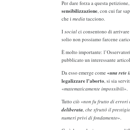
Per dare forza a questa petizion
sensibilizzazione
, con cui far s
che i
media
tacciono.
I
social
ci consentono di arrivare
solio non possiamo farcene caric
È molto importante: l’Osservator
pubblicato un interessante artico
«
Da esso emerge come
una rete 
legalizzare l’aborto
, si sia ser
«
matematicamente impossibili
».
Tutto ciò «
non fu frutto di errori
deliberata
, che sfruttò il prestig
numeri privi di fondamento
».