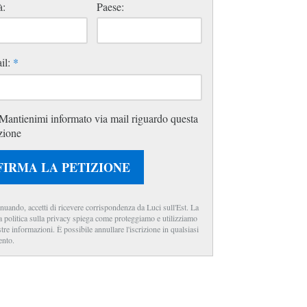
à:
Paese:
il:
*
Mantienimi informato via mail riguardo questa
zione
FIRMA LA PETIZIONE
nuando, accetti di ricevere corrispondenza da Luci sull'Est. La
a politica sulla privacy spiega come proteggiamo e utilizziamo
stre informazioni. È possibile annullare l'iscrizione in qualsiasi
nto.