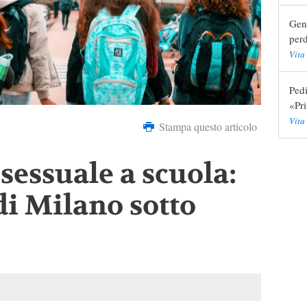
Geni
perd
Vita
Pedi
«Pr
Vita
Stampa questo articolo
sessuale a scuola:
 di Milano sotto