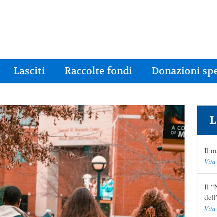
Lasciti
Raccolte fondi
Donazioni spe
L
Il m
Vita
Il “
del
Vita