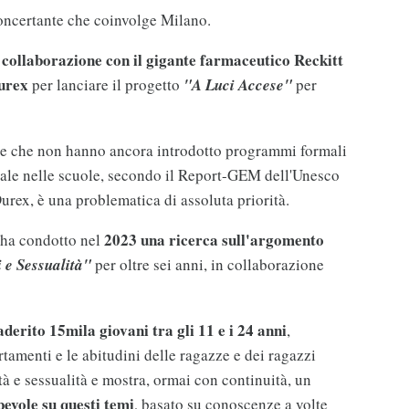
oncertante che coinvolge Milano.
 collaborazione con il gigante farmaceutico Reckitt
Durex
per lanciare il progetto
"A Luci Accese"
per
opee che non hanno ancora introdotto programmi formali
uale nelle scuole, secondo il Report-GEM dell'Unesco
rex, è una problematica di assoluta priorità.
2023 una ricerca sull'argomento
 ha condotto nel
 e Sessualità"
per oltre sei anni, in collaborazione
derito 15mila giovani tra gli 11 e i 24 anni
,
tamenti e le abitudini delle ragazze e dei ragazzi
vità e sessualità e mostra, ormai con continuità, un
evole su questi temi
, basato su conoscenze a volte