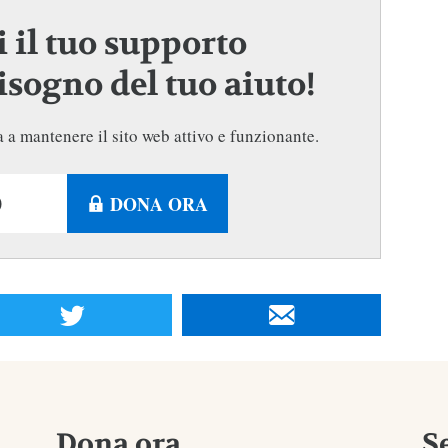
 il tuo supporto
sogno del tuo aiuto!
 a mantenere il sito web attivo e funzionante.
DONA ORA
Dona ora
S