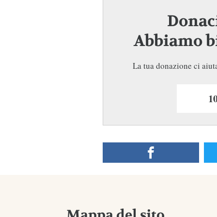
Donaci
Abbiamo bi
La tua donazione ci aiuta
Mappa del sito