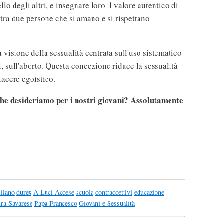
llo degli altri, e insegnare loro il valore autentico di
tra due persone che si amano e si rispettano
visione della sessualità centrata sull'uso sistematico
mi, sull'aborto. Questa concezione riduce la sessualità
iacere egoistico.
che desideriamo per i nostri giovani? Assolutamente
ilano
durex
A Luci Accese
scuola
contraccettivi
educazione
ra Savarese
Papa Francesco
Giovani e Sessualità