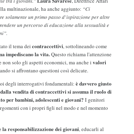
Laura Savarese
le tra i giovani.”
, Direttrice Affari
ella multinazionale, ha anche aggiunto:
“Ci
e solamente un primo passo d’ispirazione per altre
aprendere un percorso di educazione alla sessualità e
ni”.
contraccettivi
tato il tema dei
, sottolineando come
a impediscano la vita.
Questo richiama l'attenzione
valori
e non solo gli aspetti economici, ma anche i
ndo si affrontano questioni così delicate.
è davvero giusto
oi degli interrogativi fondamentali:
dalla vendita di contraccettivi si assuma il ruolo di
to per bambini, adolescenti e giovani?
I genitori
i argomenti con i propri figli nel modo e nel momento
la responsabilizzazione dei giovani
, educarli al