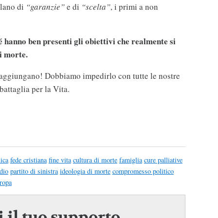
rlano di
“garanzie”
e di
“scelta”
, i primi a non
 hanno ben presenti gli obiettivi che realmente si
i morte.
raggiungano! Dobbiamo impedirlo con tutte le nostre
ttaglia per la Vita.
lica
fede cristiana
fine vita
cultura di morte
famiglia
cure palliative
dio
partito di sinistra
ideologia di morte
compromesso politico
ropa
 il tuo supporto