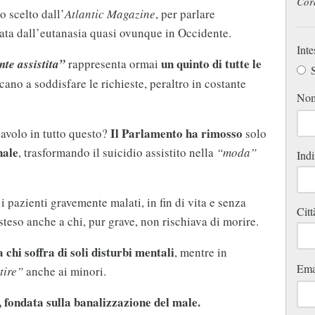
Cor
o scelto dall’
Atlantic Magazine
, per parlare
trata dall’eutanasia quasi ovunque in Occidente.
Inte
un quinto di tutte le
te assistita”
rappresenta ormai
S
cano a soddisfare le richieste, peraltro in costante
No
Il Parlamento ha rimosso
iavolo in tutto questo?
solo
nale
, trasformando il suicidio assistito nella
“moda”
Indi
i pazienti gravemente malati, in fin di vita e senza
Citt
teso anche a chi, pur grave, non rischiava di morire.
 chi soffra di soli disturbi mentali
, mentre in
Ema
tire”
anche ai minori.
 fondata sulla banalizzazione del male.