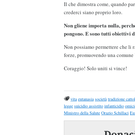
Il che dimostra come, quando pa
crederci siano proprio loro.
Non gliene importa nulla, perché
pongono. E sono tutti obiettivi d
Non possiamo permettere che li 
forze, promuovendo una comune ba
Coraggio! Solo uniti si vince!
vita
eutanasia
società
tradizione catto
legge
suicidio assistito
infanticidio
omici
Ministro della Salute
Orazio Schillaci
Eu
Donaci