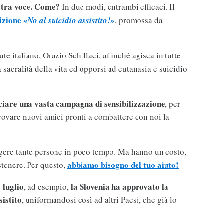
ostra voce. Come?
In due modi, entrambi efficaci. Il
izione «
»
No al suicidio assistito!
, promossa da
ute italiano, Orazio Schillaci, affinché agisca in tutte
la sacralità della vita ed opporsi ad eutanasia e suicidio
ciare una vasta campagna di sensibilizzazione
, per
trovare nuovi amici pronti a combattere con noi la
gere tante persone in poco tempo. Ma hanno un costo,
abbiamo bisogno del tuo aiuto!
stenere. Per questo,
 luglio
la Slovenia ha approvato la
, ad esempio,
sistito
, uniformandosi così ad altri Paesi, che già lo