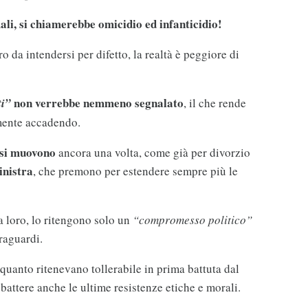
ali, si chiamerebbe omicidio ed infanticidio!
ero da intendersi per difetto, la realtà è peggiore di
non verrebbe nemmeno segnalato
ti”
, il che rende
lmente accadendo.
 si muovono
ancora una volta, come già per divorzio
Sinistra
, che premono per estendere sempre più le
a loro, lo ritengono solo un
“compromesso politico”
traguardi.
anto ritenevano tollerabile in prima battuta dal
attere anche le ultime resistenze etiche e morali.