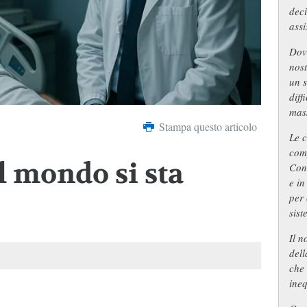
deci
assi
Dov
nost
un s
diff
mass
Stampa questo articolo
Le c
comp
l mondo si sta
Con 
e in
per 
sist
Il n
dell
che 
ineq