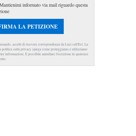
Mantienimi informato via mail riguardo questa
zione
FIRMA LA PETIZIONE
nuando, accetti di ricevere corrispondenza da Luci sull'Est. La
a politica sulla privacy spiega come proteggiamo e utilizziamo
stre informazioni. È possibile annullare l'iscrizione in qualsiasi
nto.