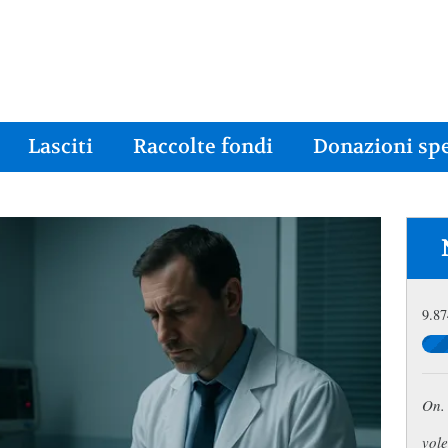
Lasciti
Raccolte fondi
Donazioni spe
9.87
On. 
vole