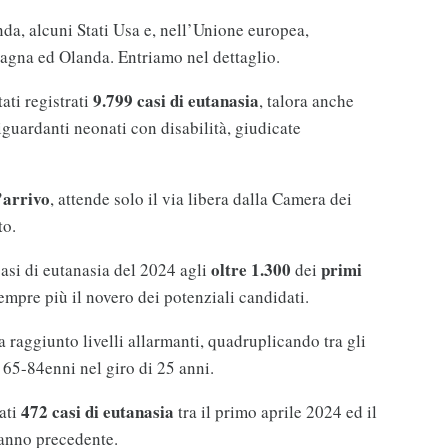
nda, alcuni Stati Usa e, nell’Unione europea,
agna ed Olanda. Entriamo nel dettaglio.
9.799 casi di eutanasia
tati registrati
, talora anche
iguardanti neonati con disabilità, giudicate
’arrivo
, attende solo il via libera dalla Camera dei
to.
oltre 1.300
primi
casi di eutanasia del 2024 agli
dei
empre più il novero dei potenziali candidati.
ha raggiunto livelli allarmanti, quadruplicando tra gli
 65-84enni nel giro di 25 anni.
472 casi di eutanasia
ati
tra il primo aprile 2024 ed il
anno precedente.