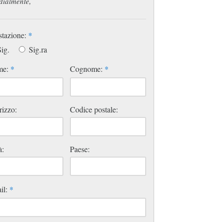
dialmente,
stazione:
*
ig.
Sig.ra
me:
*
Cognome:
*
rizzo:
Codice postale:
à:
Paese:
il:
*