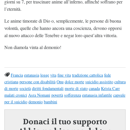
giorni su 7, per trascinare anime all’inferno, affinché soffrano per
l’eternità.
Le anime timorate di Dio o, semplicemente, le persone di buona
volontà, quelle che hanno ancora una coscienza, devono opporsi
al nuovo attacco delle Tenebre e negar loro quest’altra vittoria.
Non diamola vinta al demonio!
Francia
eutanasia
legge
vita
fine vita
tradizione cattolica
fede
cristiana
persone con disabilità
Onu
dolce morte
suicidio assistito
cultura
di morte
società
diritti fondamentali
morte di stato
canada
Krista Carr
malati cronici
Asra Nomani
povertà
sofferenza
eutanasia infantile
capsule
per il suicidio
demonio
bambini
Donaci il tuo supporto