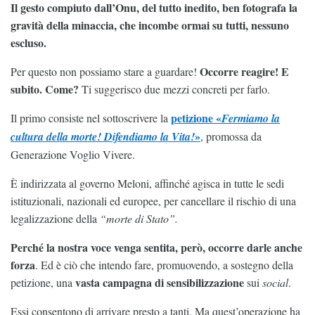
Il gesto compiuto dall’Onu, del tutto inedito, ben fotografa la
gravità della minaccia, che incombe ormai su tutti, nessuno
escluso.
Occorre reagire! E
Per questo non possiamo stare a guardare!
subito. Come?
Ti suggerisco due mezzi concreti per farlo.
petizione «
Il primo consiste nel sottoscrivere la
Fermiamo la
»
cultura della morte! Difendiamo la Vita!
, promossa da
Generazione Voglio Vivere.
È indirizzata al governo Meloni, affinché agisca in tutte le sedi
istituzionali, nazionali ed europee, per cancellare il rischio di una
legalizzazione della
“morte di Stato”.
Perché la nostra voce venga sentita, però, occorre darle anche
forza
. Ed è ciò che intendo fare, promuovendo, a sostegno della
vasta campagna di sensibilizzazione
petizione, una
sui
social
.
Essi consentono di arrivare presto a tanti. Ma quest’operazione ha