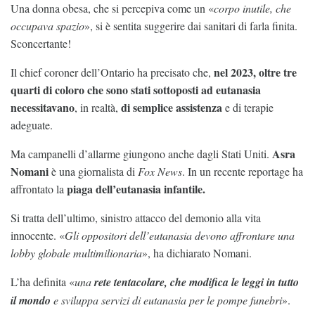
Una donna obesa, che si percepiva come un «
corpo inutile, che
occupava spazio
», si è sentita suggerire dai sanitari di farla finita.
Sconcertante!
nel 2023, oltre tre
Il chief coroner dell’Ontario ha precisato che,
quarti di coloro che sono stati sottoposti ad eutanasia
necessitavano
di semplice assistenza
, in realtà,
e di terapie
adeguate.
Asra
Ma campanelli d’allarme giungono anche dagli Stati Uniti.
Nomani
è una giornalista di
Fox News
. In un recente reportage ha
piaga dell’eutanasia infantile.
affrontato la
Si tratta dell’ultimo, sinistro attacco del demonio alla vita
innocente. «
Gli oppositori dell’eutanasia devono affrontare una
lobby globale multimilionaria
», ha dichiarato Nomani.
L’ha definita «
una
rete tentacolare, che modifica le leggi in tutto
il mondo
e sviluppa servizi di eutanasia per le pompe funebri
».