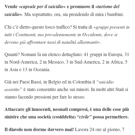
Vende «
» e promuove
il
«
capsule per il suicidio
turismo del
»
suicidio
. Ma soprattutto, ora, sta prendendo di mira i bambini.
Chi c’è dietro questo losco traffico? Si tratta di «
gruppi presenti in
tutti i Continenti, ma prevalentemente in Occidente, dove si
devono già affrontare tassi di natalità allarmanti
».
Quanti? Nomani fa un elenco dettagliato: 41 gruppi in Europa, 31
in Nord-America, 2 in Messico, 3 in Sud-America, 2 in Africa, 5
in Asia e 13 in Oceania.
Già nei Paesi Bassi, in Belgio ed in Colombia il
“suicidio
assistito”
è stato consentito anche sui minori. In molti altri Stati si
stanno facendo pressioni per fare lo stesso.
Attaccare gli innocenti, neonati compresi, è una delle cose più
sinistre che una società (cosiddetta)
possa permettere.
“civile”
Il diavolo non dorme davvero mai!
Lavora 24 ore al giorno, 7