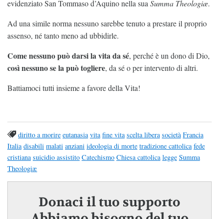
evidenziato San Tommaso d’Aquino nella sua
Summa Theologiæ.
Ad una simile norma nessuno sarebbe tenuto a prestare il proprio
assenso, né tanto meno ad ubbidirle.
Come nessuno può darsi la vita da sé
, perché è un dono di Dio,
così nessuno se la può togliere
, da sé o per intervento di altri.
Battiamoci tutti insieme a favore della Vita!
diritto a morire
eutanasia
vita
fine vita
scelta libera
società
Francia
Italia
disabili
malati
anziani
ideologia di morte
tradizione cattolica
fede
cristiana
suicidio assistito
Catechismo
Chiesa cattolica
legge
Summa
Theologiæ
Donaci il tuo supporto
Abbiamo bisogno del tuo