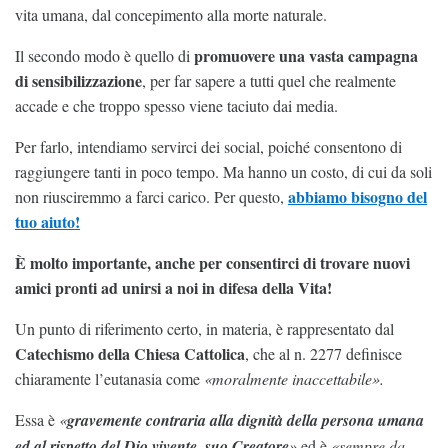
vita umana, dal concepimento alla morte naturale.
promuovere una vasta campagna
Il secondo modo è quello di
di sensibilizzazione
, per far sapere a tutti quel che realmente
accade e che troppo spesso viene taciuto dai media.
Per farlo, intendiamo servirci dei social, poiché consentono di
raggiungere tanti in poco tempo. Ma hanno un costo, di cui da soli
abbiamo bisogno del
non riusciremmo a farci carico. Per questo,
tuo aiuto!
È molto importante, anche per consentirci di trovare nuovi
amici pronti ad unirsi a noi in difesa della Vita!
Un punto di riferimento certo, in materia, è rappresentato dal
Catechismo della Chiesa Cattolica
, che al n. 2277 definisce
chiaramente l’eutanasia come
«moralmente inaccettabile».
Essa è
«
gravemente contraria alla dignità della persona umana
ed al rispetto del Dio vivente, suo Creatore
»
ed è
«sempre da