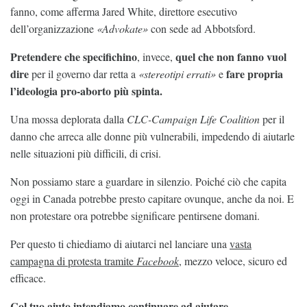
fanno, come afferma Jared White, direttore esecutivo
dell’organizzazione
«Advokate»
con sede ad Abbotsford.
Pretendere che specifichino
quel che non fanno vuol
, invece,
dire
fare propria
per il governo dar retta a
«stereotipi errati»
e
l’ideologia pro-aborto più spinta.
Una mossa deplorata dalla
CLC-Campaign Life Coalition
per il
danno che arreca alle donne più vulnerabili, impedendo di aiutarle
nelle situazioni più difficili, di crisi.
Non possiamo stare a guardare in silenzio. Poiché ciò che capita
oggi in Canada potrebbe presto capitare ovunque, anche da noi. E
non protestare ora potrebbe significare pentirsene domani.
Per questo ti chiediamo di aiutarci nel lanciare una
vasta
campagna di protesta tramite
Facebook
, mezzo veloce, sicuro ed
efficace.
Col tuo aiuto intendiamo continuare ad aiutare