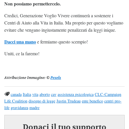
Non possiamo permettercelo.
Credici, Generazione Voglio Vivere continuerà a sostenere i
Centri di Aiuto alla Vita in Italia. Ma proprio per questo vogliamo
evitare che vengano ingiustamente penalizzati da leggi inique.
Dacci una mano
e fermiamo questo scempio!
Uniti, ce la faremo!
Attribuzione Immagine:
©
Pexels
canada
Italia
vita
aborto
cav
assistenza psicologica
CLC-Campaign
Life Coalition
disegno di legge
Justin Trudeau
ente benefico
centri pro-
life
gravidanza
madre
Donaci il tuo supporto