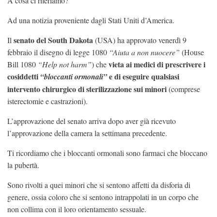
A cosa ci riferiamo?
Ad una notizia proveniente dagli Stati Uniti d’America.
senato del South Dakota
Il
(USA) ha approvato venerdì 9
febbraio il disegno di legge 1080
“Aiuta a non nuocere”
(House
vieta ai medici di prescrivere i
Bill 1080
“Help not harm”
) che
cosiddetti
e di eseguire qualsiasi
“bloccanti ormonali”
intervento chirurgico di sterilizzazione sui minori
(comprese
isterectomie e castrazioni).
L’approvazione del senato arriva dopo aver già ricevuto
l’approvazione della camera la settimana precedente.
Ti ricordiamo che i bloccanti ormonali sono farmaci che bloccano
la pubertà.
Sono rivolti a quei minori che si sentono affetti da disforia di
genere, ossia coloro che si sentono intrappolati in un corpo che
non collima con il loro orientamento sessuale.