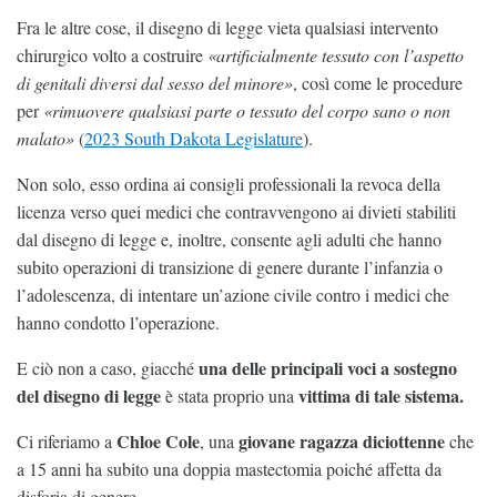
Fra le altre cose, il disegno di legge vieta qualsiasi intervento
chirurgico volto a costruire
«artificialmente tessuto con l’aspetto
di genitali diversi dal sesso del minore»
, così come le procedure
per
«rimuovere qualsiasi parte o tessuto del corpo sano o non
malato»
(
2023 South Dakota Legislature
).
Non solo, esso ordina ai consigli professionali la revoca della
licenza verso quei medici che contravvengono ai divieti stabiliti
dal disegno di legge e, inoltre, consente agli adulti che hanno
subito operazioni di transizione di genere durante l’infanzia o
l’adolescenza, di intentare un’azione civile contro i medici che
hanno condotto l’operazione.
una delle principali voci a sostegno
E ciò non a caso, giacché
del disegno di legge
vittima di tale sistema.
è stata proprio una
Chloe Cole
giovane ragazza diciottenne
Ci riferiamo a
, una
che
a 15 anni ha subito una doppia mastectomia poiché affetta da
disforia di genere.