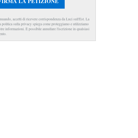
FIRMA LA PETIZIONE
nuando, accetti di ricevere corrispondenza da Luci sull'Est. La
a politica sulla privacy spiega come proteggiamo e utilizziamo
stre informazioni. È possibile annullare l'iscrizione in qualsiasi
nto.