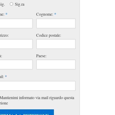
ig.
Sig.ra
me:
*
Cognome:
*
rizzo:
Codice postale:
à:
Paese:
il:
*
Mantienimi informato via mail riguardo questa
zione