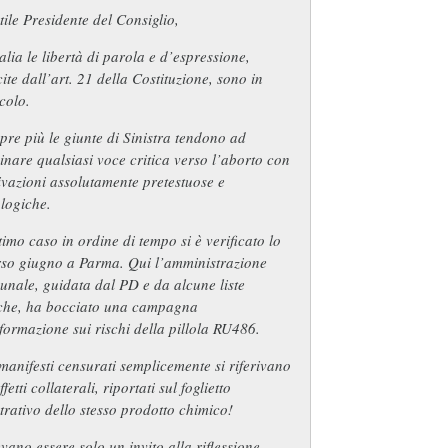
ile Presidente del Consiglio,
talia le libertà di parola e d’espressione,
ite dall’art. 21 della Costituzione, sono in
colo.
re più le giunte di Sinistra tendono ad
inare qualsiasi voce critica verso l’aborto con
vazioni assolutamente pretestuose e
logiche.
timo caso in ordine di tempo si è verificato lo
rso giugno a Parma. Qui l’amministrazione
nale, guidata dal PD e da alcune liste
iche, ha bocciato una campagna
formazione sui rischi della pillola RU486.
manifesti censurati semplicemente si riferivano
effetti collaterali, riportati sul foglietto
strativo dello stesso prodotto chimico!
vano essere solo un invito alla riflessione,