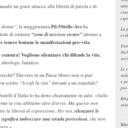
tutt
ando un grave attacco alla libertà di parola e di
era
espr
Pd-5Stelle-Avs
e donne”
, la maggioranza
ha
La p
ede di istituire
“zone di accesso sicuro”
attorno a
evid
r tenere lontane le manifestazioni pro-vita.
Fatt
Nich
 è censura! Vogliono silenziare chi difende la vita
,
sovi
 ideologo, fanatico.
Le c
 perché? Davvero in un Paese libero non si può
sede
e pe
on scritto
“Scegli la vita”
davanti a un ospedale?
pro
ratelli d’Italia lo ha detto chiaramente in aula:
«Sulla
Ring
 come la vita abbiamo idee diverse. Ma questo non
salu
are la libertà di espressione. Per noi,
silenziare le
a significa imboccare una strada pericolosa
, che non
Inte
tura.»