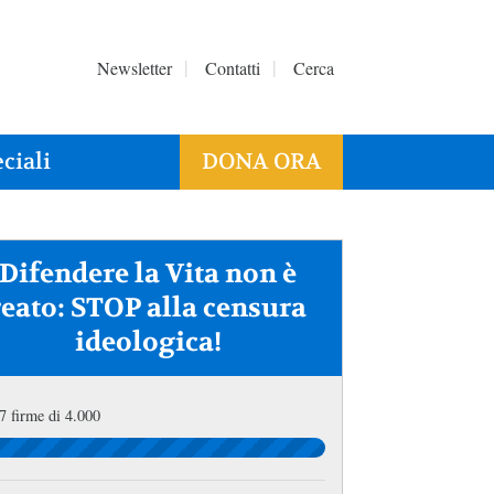
Newsletter
Contatti
Cerca
ciali
DONA ORA
Difendere la Vita non è
reato: STOP alla censura
ideologica!
7 firme di 4.000