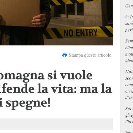
Gent
in I
sanc
peri
Semp
elim
moti
Stampa questo articolo
ideo
omagna si vuole
L’ul
sco
comu
ifende la vita: ma la
civ
d’in
i spegne!
Sui 
gli 
illu
Vole