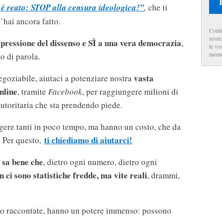
 è reato: STOP alla censura ideologica!”
,
che ti
l’hai ancora fatto.
Conti
nostr
pressione del dissenso e SÌ a una vera democrazia
,
le vo
mome
o di parola.
vasta
negoziabile, aiutaci a potenziare nostra
nline
, tramite
Facebook
, per raggiungere milioni di
 autoritaria che sta prendendo piede.
gere tanti in poco tempo, ma hanno un costo, che da
ti chiediamo di aiutarci!
. Per questo,
 sa bene che
, dietro ogni numero, dietro ogni
n ci sono statistiche fredde, ma vite reali
, drammi,
no raccontate, hanno un potere immenso: possono