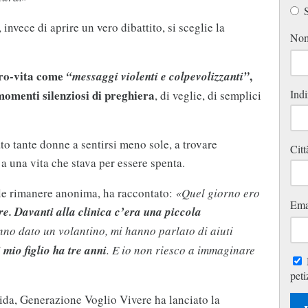
S
 invece di aprire un vero dibattito, si sceglie la
No
pro-vita come
,
“messaggi violenti e colpevolizzanti”
Indi
 momenti silenziosi di preghiera
, di veglie, di semplici
to tante donne a sentirsi meno sole, a trovare
Citt
a una vita che stava per essere spenta.
le rimanere anonima, ha raccontato:
«Quel giorno ero
Ema
re. Davanti alla clinica c’era una piccola
nno dato un volantino, mi hanno parlato di aiuti
mio figlio ha tre anni
. E io non riesco a immaginare
peti
cida, Generazione Voglio Vivere ha lanciato la