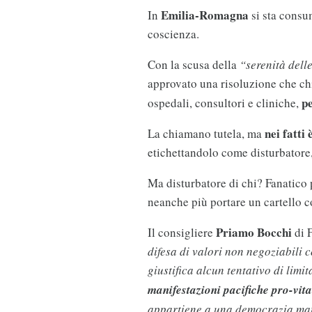
Emilia-Romagna
In
si sta consum
coscienza.
Con la scusa della
“serenità dell
approvato una risoluzione che chi
pe
ospedali, consultori e cliniche,
nei fatti
La chiamano tutela, ma
etichettandolo come disturbatore,
Ma disturbatore di chi? Fanatico
neanche più portare un cartello c
Priamo Bocchi
Il consigliere
di F
difesa di valori non negoziabili
giustifica alcun tentativo di limit
manifestazioni pacifiche pro-vit
appartiene a una democrazia ma