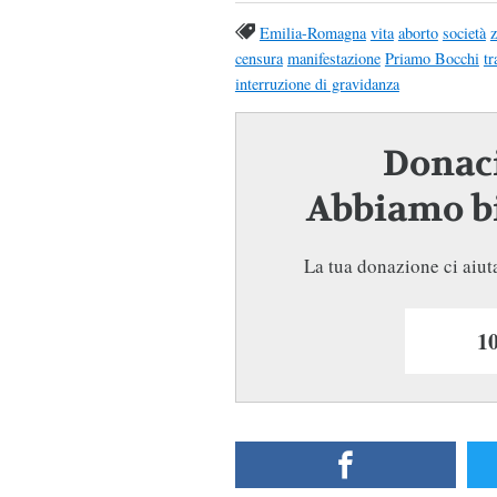
Emilia-Romagna
vita
aborto
società
z
censura
manifestazione
Priamo Bocchi
tr
interruzione di gravidanza
Donaci
Abbiamo bi
La tua donazione ci aiuta