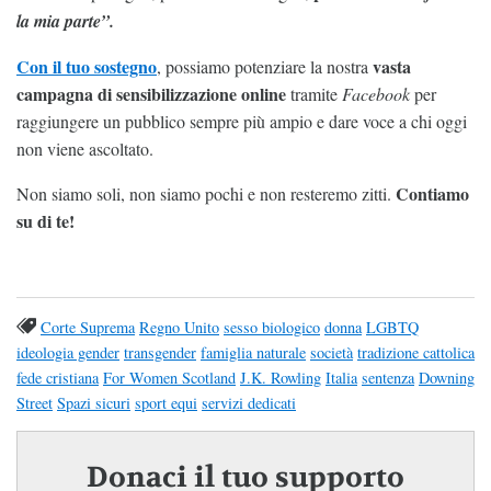
la mia parte”.
Con il tuo sostegno
vasta
, possiamo potenziare la nostra
campagna di sensibilizzazione online
tramite
Facebook
per
raggiungere un pubblico sempre più ampio e dare voce a chi oggi
non viene ascoltato.
Contiamo
Non siamo soli, non siamo pochi e non resteremo zitti.
su di te!
Corte Suprema
Regno Unito
sesso biologico
donna
LGBTQ
ideologia gender
transgender
famiglia naturale
società
tradizione cattolica
fede cristiana
For Women Scotland
J.K. Rowling
Italia
sentenza
Downing
Street
Spazi sicuri
sport equi
servizi dedicati
Donaci il tuo supporto