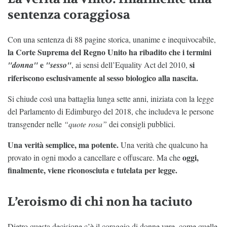
sentenza coraggiosa
Con una sentenza di 88 pagine storica, unanime e inequivocabile,
la Corte Suprema del Regno Unito ha ribadito che i termini
e
si
"donna"
"sesso"
, ai sensi dell’Equality Act del 2010,
riferiscono esclusivamente al sesso biologico alla nascita.
Si chiude così una battaglia lunga sette anni, iniziata con la legge
del Parlamento di Edimburgo del 2018, che includeva le persone
transgender nelle
“quote rosa”
dei consigli pubblici.
Una verità semplice, ma potente.
Una verità che qualcuno ha
oggi,
provato in ogni modo a cancellare e offuscare. Ma che
finalmente, viene riconosciuta e tutelata per legge.
L’eroismo di chi non ha taciuto
Dietro questa decisione c’è il coraggio di donne vere, come quelle