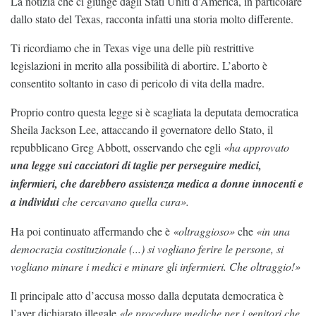
La notizia che ci giunge dagli Stati Uniti d’America, in particolare
dallo stato del Texas, racconta infatti una storia molto differente.
Ti ricordiamo che in Texas vige una delle più restrittive
legislazioni in merito alla possibilità di abortire. L’aborto è
consentito soltanto in caso di pericolo di vita della madre.
Proprio contro questa legge si è scagliata la deputata democratica
Sheila Jackson Lee, attaccando il governatore dello Stato, il
repubblicano Greg Abbott, osservando che egli
«ha approvato
una legge sui cacciatori di taglie per perseguire medici,
infermieri, che darebbero assistenza medica a donne innocenti e
a individui
che cercavano quella cura».
Ha poi continuato affermando che è
«oltraggioso»
che
«in una
democrazia costituzionale (...) si vogliano ferire le persone, si
vogliano minare i medici e minare gli infermieri. Che oltraggio!»
Il principale atto d’accusa mosso dalla deputata democratica è
l’aver dichiarato illegale
«le procedure mediche per i genitori che