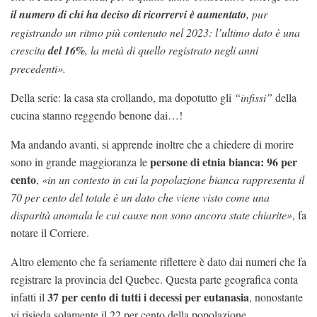
il numero di chi ha deciso di ricorrervi è aumentato
, pur
registrando un ritmo più contenuto nel 2023: l’ultimo dato è una
crescita
del 16%
, la metà di quello registrato negli anni
precedenti».
Della serie: la casa sta crollando, ma dopotutto gli
“infissi”
della
cucina stanno reggendo benone dai…!
Ma andando avanti, si apprende inoltre che a chiedere di morire
persone di etnia bianca: 96 per
sono in grande maggioranza le
cento
,
«in un contesto in cui la popolazione bianca rappresenta il
70 per cento del totale è un dato che viene visto come una
disparità anomala le cui cause non sono ancora state chiarite»
, fa
notare il Corriere.
Altro elemento che fa seriamente riflettere è dato dai numeri che fa
registrare la provincia del Quebec. Questa parte geografica conta
37 per cento di tutti i decessi per eutanasia
infatti il
, nonostante
vi risieda solamente il 22 per cento della popolazione.