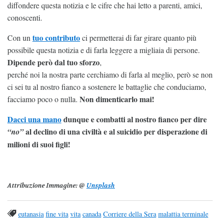
diffondere questa notizia e le cifre che hai letto a parenti, amici,
conoscenti.
tuo contributo
Con un
ci permetterai di far girare quanto più
possibile questa notizia e di farla leggere a migliaia di persone.
Dipende però dal tuo sforzo
,
perché noi la nostra parte cerchiamo di farla al meglio, però se non
ci sei tu al nostro fianco a sostenere le battaglie che conduciamo,
Non dimenticarlo mai!
facciamo poco o nulla.
Dacci una mano
dunque e combatti al nostro fianco per dire
al declino di una civiltà e al suicidio per disperazione di
“no”
milioni di suoi figli!
Attribuzione Immagine:
@
Unsplash
eutanasia
fine vita
vita
canada
Corriere della Sera
malattia terminale