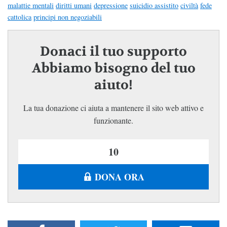
malattie mentali
diritti umani
depressione
suicidio assistito
civiltà
fede
cattolica
principi non negoziabili
Donaci il tuo supporto
Abbiamo bisogno del tuo
aiuto!
La tua donazione ci aiuta a mantenere il sito web attivo e
funzionante.
DONA ORA