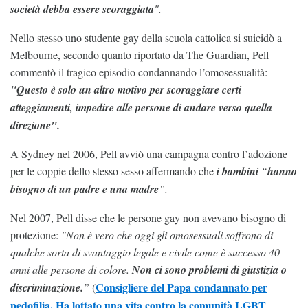
società debba essere scoraggiata
".
Nello stesso uno studente gay della scuola cattolica si suicidò a
Melbourne, secondo quanto riportato da The Guardian, Pell
commentò il tragico episodio condannando l’omosessualità:
"Questo è solo un altro motivo per scoraggiare certi
atteggiamenti, impedire alle persone di andare verso quella
direzione".
A Sydney nel 2006, Pell avviò una campagna contro l’adozione
per le coppie dello stesso sesso affermando che
i bambini
“
hanno
bisogno di un padre e una madre
”.
Nel 2007, Pell disse che le persone gay non avevano bisogno di
protezione:
"Non è vero che oggi gli omosessuali soffrono di
qualche sorta di svantaggio legale e civile come è successo 40
anni alle persone di colore.
Non ci sono problemi di giustizia o
Consigliere del Papa condannato per
discriminazione.
”
(
pedofilia. Ha lottato una vita contro la comunità LGBT