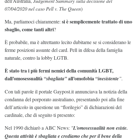
dell'Australia,
Judgement Summary sulla decisione del
07/04/2020 nel caso Pell v. The Queen
)
si è semplicemente trattato di uno
Ma, parliamoci chiaramente:
sbaglio, come tanti altri
?
È probabile, ma è altrettanto lecito dubitarne se si considerano le
ferme posizioni assunte del card. Pell in difesa della famiglia
naturale, contro la lobby LGTB.
È stato tra i più fermi nemici della comunità LGBT,
dall’omosessualità
all’omofobia
“sbagliata”
“inesistente
”.
Con tali parole il portale Gaypost.it annunciava la notizia della
condanna del porporato australiano, presentando poi alla fine
dell’articolo in questione un “florilegio” di dichiarazioni del
cardinale, che di seguito ti presento:
Nel 1990 dichiarò a ABC News:
"
L’omosessualità non esiste.
Questa attività è sbagliata e crediamo che per il bene della