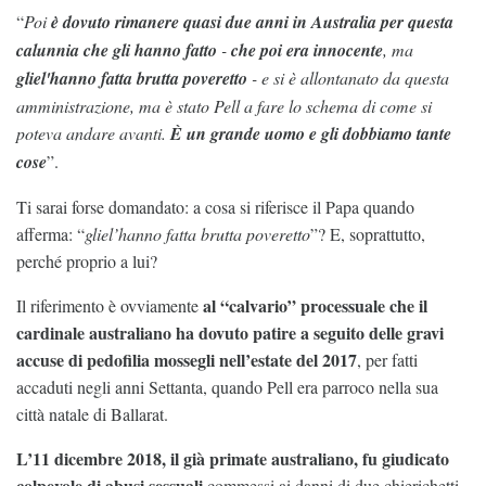
“
Poi
è dovuto rimanere quasi due anni in Australia per questa
calunnia che gli hanno fatto
-
che poi era innocente
, ma
gliel'hanno fatta brutta poveretto
- e si è allontanato da questa
amministrazione, ma è stato Pell a fare lo schema di come si
poteva andare avanti.
È un grande uomo e gli dobbiamo tante
cose
”.
Ti sarai forse domandato: a cosa si riferisce il Papa quando
afferma: “
gliel’hanno fatta brutta poveretto
”? E, soprattutto,
perché proprio a lui?
al “calvario” processuale che il
Il riferimento è ovviamente
cardinale australiano ha dovuto patire a seguito delle gravi
accuse di pedofilia mossegli nell’estate del 2017
, per fatti
accaduti negli anni Settanta, quando Pell era parroco nella sua
città natale di Ballarat.
L’11 dicembre 2018, il già primate australiano, fu giudicato
colpevole di abusi sessuali
commessi ai danni di due chierichetti