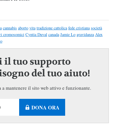
a
cannabis
aborto
vita
tradizione cattolica
fede cristiana
società
ri cromosomici
Cyntia Duval
canada
Jamie Lo
gravidanza
Alex
to
 il tuo supporto
sogno del tuo aiuto!
 a mantenere il sito web attivo e funzionante.
DONA ORA