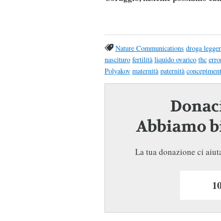
Nature Communications
droga legger
nascituro
fertilità
liquido ovarico
thc
erro
Polyakov
maternità
paternità
concepimen
Donaci
Abbiamo bi
La tua donazione ci aiuta