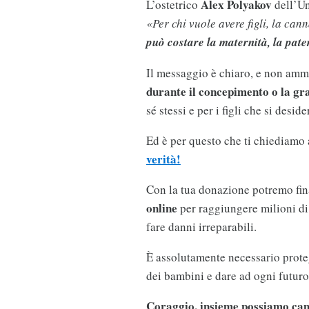
Alex Polyakov
L’ostetrico
dell’Un
«Per chi vuole avere figli, la ca
può costare la maternità, la pater
Il messaggio è chiaro, e non amm
durante il concepimento o la gr
sé stessi e per i figli che si deside
Ed è per questo che ti chiediamo
verità!
Con la tua donazione potremo fi
online
per raggiungere milioni di
fare danni irreparabili.
È assolutamente necessario proteg
dei bambini e dare ad ogni futuro
Coraggio, insieme possiamo cam