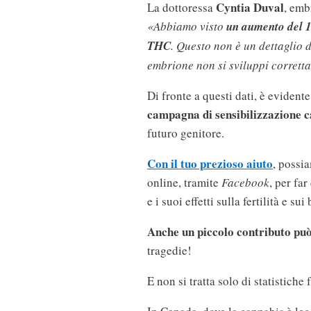
Cyntia Duval
La dottoressa
, emb
«Abbiamo visto
un aumento del 1
THC
. Questo non è un dettaglio 
embrione non si sviluppi corrett
Di fronte a questi dati, è evident
campagna di sensibilizzazione c
futuro genitore.
Con il tuo prezioso aiuto
, possi
online, tramite
Facebook
, per far
e i suoi effetti sulla fertilità e su
Anche un piccolo contributo può
tragedie!
E non si tratta solo di statistiche 