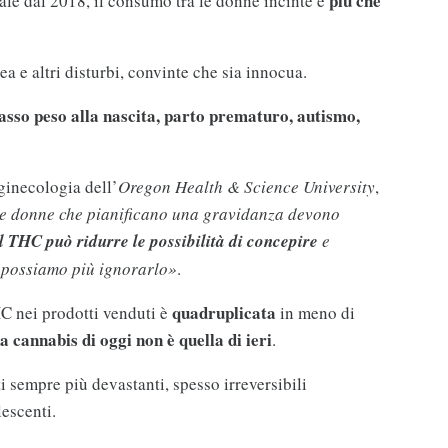
più che
ale dal 2018, il consumo tra le donne incinte è
a e altri disturbi, convinte che sia innocua.
asso peso alla nascita, parto prematuro, autismo,
 ginecologia dell’
Oregon Health & Science University
,
e donne che pianificano una gravidanza devono
l THC può ridurre le possibilità di concepire
e
 possiamo più ignorarlo»
.
quadruplicata
C nei prodotti venduti è
in meno di
la cannabis di oggi non è quella di ieri
.
ti sempre più devastanti, spesso irreversibili
lescenti.