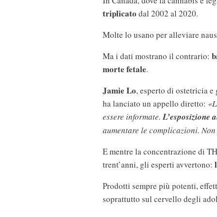
In Canada, dove la cannabis è leg
triplicato
dal 2002 al 2020.
Molte lo usano per alleviare nause
b
Ma i dati mostrano il contrario:
morte fetale
.
Jamie Lo
, esperto di ostetricia e
ha lanciato un appello diretto:
«L
essere informate.
L’esposizione a
aumentare le complicazioni. Non
E mentre la concentrazione di TH
trent’anni, gli esperti avvertono:
Prodotti sempre più potenti, effet
soprattutto sul cervello degli ado