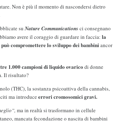
utare. Non è più il momento di nascondersi dietro
.
ubblicate su
Nature Communications
ci consegnano
la
bbiamo avere il coraggio di guardare in faccia:
 e può compromettere lo sviluppo dei bambini
ancor
ltre 1.000 campioni di liquido ovarico
di donne
. Il risultato?
nolo (THC), la sostanza psicoattiva della cannabis,
errori cromosomici gravi.
ociti ma introduce
eglio”,
ma in realtà si trasformano in cellule
ontaneo, mancata fecondazione o nascita di bambini