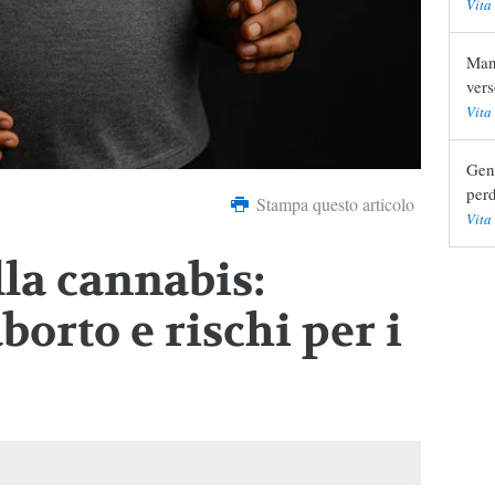
Vita
Mani
vers
Vita
Geni
perd
Stampa questo articolo
Vita
lla cannabis:
aborto e rischi per i