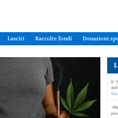
Lasciti
Raccolte fondi
Donazioni spe
L
Il “
del
Vita
“PMA
pro