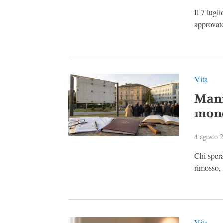
Il 7 lugl
approvato
Vita
Mani
mond
4 agosto 
Chi spera
rimosso, 
Vita