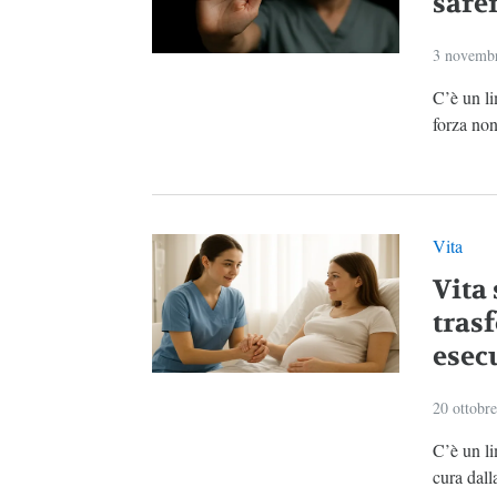
sare
3 novemb
C’è un li
forza non
Vita
Vita 
tras
esecu
20 ottobr
C’è un li
cura dall