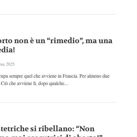
orto non è un “rimedio”, ma una
edia!
bre 2025
cupa sempre quel che avviene in Francia. Per almeno due
 Ciò che avviene lì, dopo qualche...
tetriche si ribellano: “Non