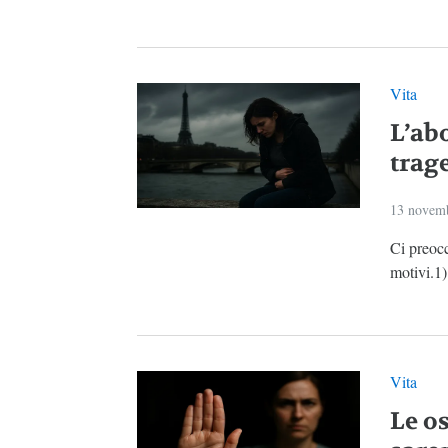
Vita
L’ab
trag
13 novem
Ci preoc
motivi.1)
Vita
Le os