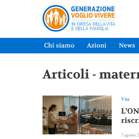
Chi siamo
Azioni
News
Articoli - mater
Vita
L’ON
riscr
7 agosto 