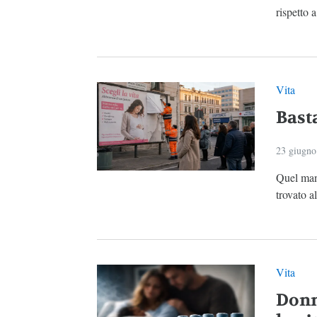
rispetto a
Vita
Basta
23 giugno
Quel mani
trovato a
Vita
Donn