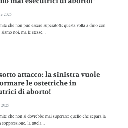
mo mai esecutrici di aborto!”
re 2025
mite che non può essere superato!E questa volta a dirlo con
 siamo noi, ma le stesse...
sotto attacco: la sinistra vuole
formare le ostetriche in
trici di aborto!
e 2025
mite che non si dovrebbe mai superare: quello che separa la
a soppressione, la tutela...