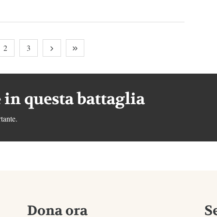
2
3
 in questa battaglia
tante.
Dona ora
S