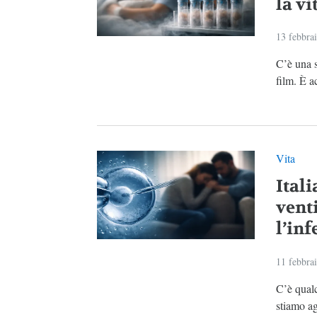
la vi
13 febbra
C’è una s
film. È a
Vita
Ital
vent
l’inf
11 febbra
C’è qualc
stiamo ag