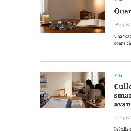
Quan
15 luglio
Una “casa
donna ch
Vita
Culle
smar
avan
11 luglio
In Italia