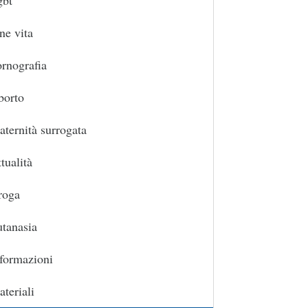
gbt
ne vita
rnografia
borto
ternità surrogata
tualità
roga
tanasia
formazioni
teriali