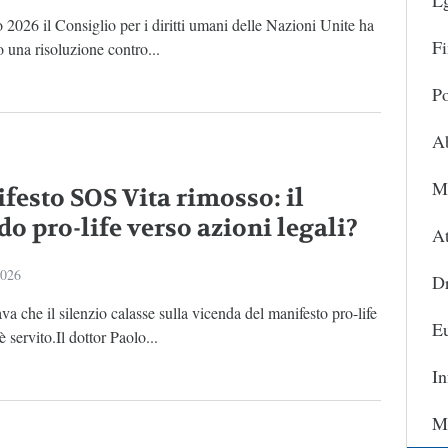
L
io 2026 il Consiglio per i diritti umani delle Nazioni Unite ha
Fi
 una risoluzione contro...
Po
A
Ma
festo SOS Vita rimosso: il
o pro-life verso azioni legali?
At
2026
D
va che il silenzio calasse sulla vicenda del manifesto pro-life
Eu
è servito.Il dottor Paolo...
In
Ma