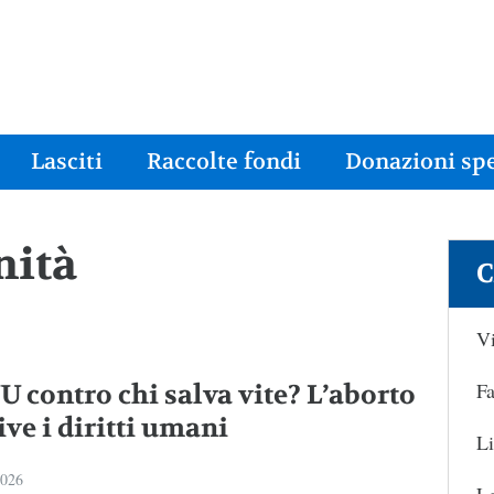
Lasciti
Raccolte fondi
Donazioni spe
nità
C
Vi
Fa
U contro chi salva vite? L’aborto
ive i diritti umani
Li
2026