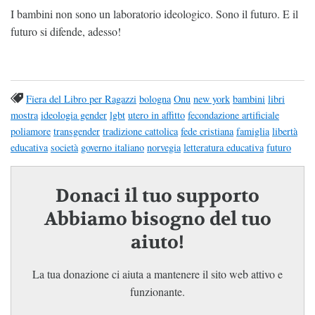
I bambini non sono un laboratorio ideologico. Sono il futuro. E il
futuro si difende, adesso!
Fiera del Libro per Ragazzi
bologna
Onu
new york
bambini
libri
mostra
ideologia gender
lgbt
utero in affitto
fecondazione artificiale
poliamore
transgender
tradizione cattolica
fede cristiana
famiglia
libertà
educativa
società
governo italiano
norvegia
letteratura educativa
futuro
Donaci il tuo supporto
Abbiamo bisogno del tuo
aiuto!
La tua donazione ci aiuta a mantenere il sito web attivo e
funzionante.