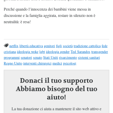
Perché quando l’innocenza dei bambini viene messa in
discussione e la famiglia aggirata, restare in silenzio non è
neutralità: è resa!
netflix
libertà educativa
genitori
figli
società
tradizione cattolica
fede
cristiana
ideologia woke
lgbt
ideologia gender
Ted Sarandos
transgender
programmi
senatori
senato
Stati Uniti
risarcimento
sistemi sanitari
Regno Unito
interventi chirurgici
medici
psicologi
Donaci il tuo supporto
Abbiamo bisogno del tuo
aiuto!
La tua donazione ci aiuta a mantenere il sito web attivo e