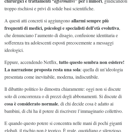
chirurgici e trattamenti
per i minori
“affermativi”
, giudicandoli
troppo rischiosi e privi di solide basi scientifiche.
allarmi sempre più
A questi atti concreti si aggiungono
frequenti di medici, psicologi e specialisti dell’età evolutiva
,
che denunciano l’aumento di disagio, confusione identitaria e
sofferenza tra adolescenti esposti precocemente a messaggi
ideologici.
tutto questo sembra non esistere!
Eppure, accendendo Netflix,
La narrazione proposta resta una sola
: quella di un’ideologia
presentata come inevitabile, moderna, indiscutibile.
Il dibattito politico lo dimostra chiaramente: oggi non si discute
solo di concorrenza o di prezzi degli abbonamenti. Si discute di
cosa è considerato normale
, di chi decide cosa è adatto ai
bambini, di chi ha il potere di riscrivere l’immaginario collettivo.
E quando questo potere si concentra nelle mani di pochi giganti
globali, il rischio non è teorico. È reale, quotidiano e silenzioso.